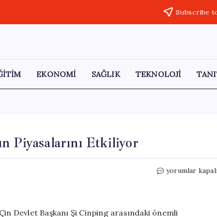
Subscribe t
ĞİTİM
EKONOMİ
SAĞLIK
TEKNOLOJİ
TANI
 Piyasalarını Etkiliyor
Trump
yorumlar kapal
ve
Şi’nin
Görüşmesi
Altın
Çin Devlet Başkanı Şi Cinping arasındaki önemli