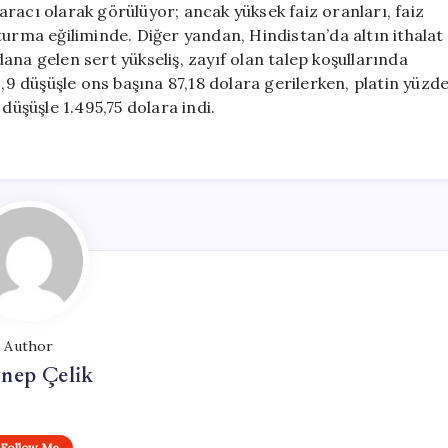
racı olarak görülüyor; ancak yüksek faiz oranları, faiz
turma eğiliminde. Diğer yandan, Hindistan’da altın ithalat
ana gelen sert yükseliş, zayıf olan talep koşullarında
0,9 düşüşle ons başına 87,18 dolara gerilerken, platin yüzd
düşüşle 1.495,75 dolara indi.
Author
nep Çelik
Follow Me