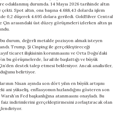
Piyasalarını
ere odaklanmış durumda. 14 Mayıs 2026 tarihinde altın
Etkiliyor
ne çekti. Spot altın, ons başına 4.688,43 dolarda işlem
için
de 0,2 düşerek 4.695 dolara geriledi. GoldSilver Central
e Çin arasındaki üst düzey görüşmeleri izlerken altın şu
undu.
cak bu durum, değerli metalde pozisyon almak isteyen
ullandı. Trump, Şi Cinping ile gerçekleştireceği
ıf ticaret ilişkisinin korunmasını ve Orta Doğu’daki
n bu görüşmelerde, İsrail ile başlattığı ve büyük
Çin’den destek talep etmesi bekleniyor. Ancak analistler,
duğunu belirtiyor.
larının Nisan ayında son dört yılın en büyük artışını
eki ani yükseliş, enflasyonun hızlandığını gösteren son
n Warsh’ın Fed başkanlığına atanmasını onayladı. Bu
aiz indirimlerini gerçekleştirmesini zorlaştıracak olan
lendiriyor.