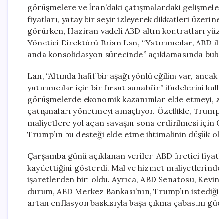
görüşmelere ve İran’daki çatışmalardaki gelişmel
fiyatları, yatay bir seyir izleyerek dikkatleri üzeri
görürken, Haziran vadeli ABD altın kontratları yüz
Yönetici Direktörü Brian Lan, “Yatırımcılar, ABD il
anda konsolidasyon sürecinde” açıklamasında bul
Lan, “Altında hafif bir aşağı yönlü eğilim var, an
yatırımcılar için bir fırsat sunabilir” ifadelerini k
görüşmelerde ekonomik kazanımlar elde etmeyi, zay
çatışmaları yönetmeyi amaçlıyor. Özellikle, Trump’ı
maliyetlere yol açan savaşın sona erdirilmesi için 
Trump’ın bu desteği elde etme ihtimalinin düşük ol
Çarşamba günü açıklanan veriler, ABD üretici fiyat
kaydettiğini gösterdi. Mal ve hizmet maliyetlerind
işaretlerden biri oldu. Ayrıca, ABD Senatosu, Kevi
durum, ABD Merkez Bankası’nın, Trump’ın istediği f
artan enflasyon baskısıyla başa çıkma çabasını güç