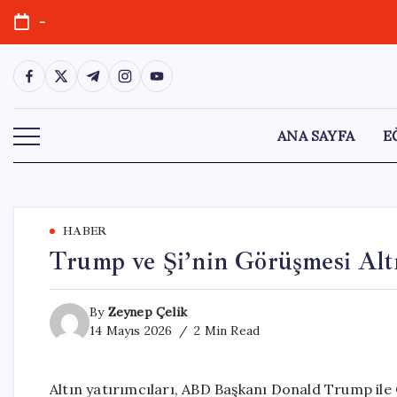
Skip
-
to
content
https://www.facebook.com/
https://twitter.com/
https://t.me/
https://www.instagram.com/
https://youtube.com/
ANA SAYFA
E
HABER
Trump ve Şi’nin Görüşmesi Altın
By
Zeynep Çelik
14 Mayıs 2026
2 Min Read
Altın yatırımcıları, ABD Başkanı Donald Trump ile 