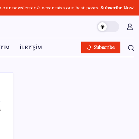
o our newsletter & never miss our best posts.
Subscribe Now!
TIM
İLETİŞİM
Subscribe
ı
SON YAZILAR
Madenciler Meclis’e yürüyor