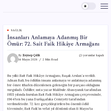
Skip
to
content
SAĞLIK
İnsanları Anlamaya Adanmış Bir
Ömür: 72. Sait Faik Hikâye Armağanı
İnsanları
By
Zeynep Çelik
yorumlar kapalı
Anlamaya
14 Mayıs 2026
2 Min Read
Adanmış
Bir
Ömür:
Bu yılki Sait Faik Hikâye Armağanı, Başak Arslan’a verildi.
72.
Adnan Bali, bu ödülün insanı anlamaya ve anlatmaya adanmış
Sait
Faik
bir ömre ithafen düzenlenen geleneğin bir parçası olduğunu
Hikâye
vurguladı. Ödüller, usta yazar Makbule Abasıyanık tarafından
Armağanı
1955 yılında kurulan Sait Faik Hikâye Armağanı çerçevesinde,
için
1964’ten bu yana Darüşşafaka Cemiyeti tarafından
verilmektedir. 72. kez gerçekleştirilen bu önemli ödül
töreninde, Sait Faik’in vefat yıl dönümü olan 11 Mayıs’ta