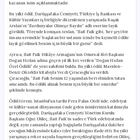
kazanan isim açıklanmaktadır.
Bu yılki ödül, Darüşşafaka Cemiyeti, Türkiye İş Bankası ve
Kültür Yayınları iş birliğiyle düzenlenen yarışmada Başak
Arslan’ın “Sardunyalar Güneşe Bayılır” adlı eserine layık
görüldü. Törende konuşan Arslan, “Sait Faik gibi, ‘her şeyi bir
insanı sevmekle’ başlatan bir ustanın izinde bu kıymetli ödüle
layık görülmek benim için büyük bir gurur” dedi.
Ayrıca, Sait Faik Hikâye Armağanı’nın Onursal Jüri Başkanı
Doğan Hızlan adına geçen yıl ilk kez verilen “Doğan Hızlan
Özel Ödülü” de yeni sahibini buldu. Bu yılki ödül, Maviden-
Deniz Güzeldir kitabıyla Vecdi Çıracıoğlu’na verildi.
Çıracıoğlu, “Sait Faik benim 12 yaşımdan beri elimden tutan
amcamdı. Bu ödülü almak benim için büyük bir onurdur”
şeklinde konuştu.
Ödül töreni, İstanbul’un tarihi Pera Palas Oteli’nde, edebiyat
ve kültür-sanat dünyasının önde gelen isimlerinin katılımıyla
gerçekleştirildi. Darüşşafaka Cemiyeti Yönetim Kurulu
Başkanı Oğuz Güleç, Sait Faik’in sadece Türk edebiyatında
değil, aynı zamanda yaptığı bağışlarla Darüşşafaka’daki her
çocuğun hikâyesinde kalıcı izler bıraktığını ifade etti. Bu yılki
yarışmaya rekor sayıda başvuru gerçekleştiğini belirten Güleç,