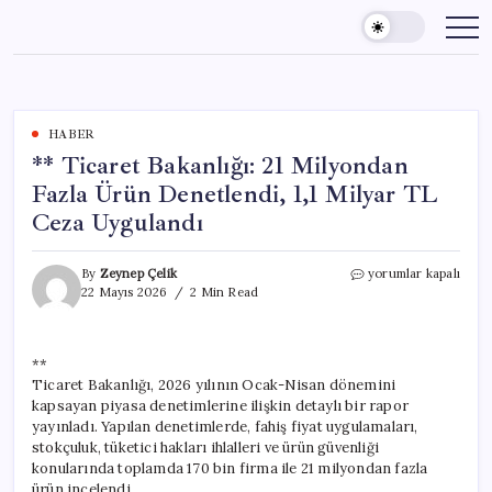
Skip
to
content
HABER
** Ticaret Bakanlığı: 21 Milyondan
Fazla Ürün Denetlendi, 1,1 Milyar TL
Ceza Uygulandı
**
By
Zeynep Çelik
yorumlar kapalı
Ticaret
22 Mayıs 2026
2 Min Read
Bakanlığı:
21
Milyondan
**
Fazla
Ticaret Bakanlığı, 2026 yılının Ocak-Nisan dönemini
Ürün
Denetlendi,
kapsayan piyasa denetimlerine ilişkin detaylı bir rapor
1,1
yayınladı. Yapılan denetimlerde, fahiş fiyat uygulamaları,
Milyar
stokçuluk, tüketici hakları ihlalleri ve ürün güvenliği
TL
konularında toplamda 170 bin firma ile 21 milyondan fazla
Ceza
ürün incelendi.