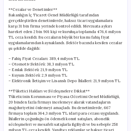
Uygulandı
için
**Cezalar ve Denetimler**
Bakanlığın İç Ticaret Genel Müdürlüğü tarafından
gerçekleştirilen denetimlerde, haksız ticari uygulamalara
karşı 31 bin firma yerinde kontrol edildi. Mevzuata aykırı
hareket eden 2 bin 901 kişi ve kuruluşa toplamda 476,6 milyon
TL ceza kesildi. Bu cezaların büyük bir kısmı fahiş fiyat
uygulamalarından kaynaklandı. Sektör bazında kesilen cezalar
şu şekilde dağıldı:
– Fahiş Fiyat Cezaları: 389,4 milyon TL
– Otomotiv Sektörü: 38,3 milyon TL
– Emlak Sektörü: 21,9 milyon TL
– Kuyum Sektörü: 2,9 milyon TL
– Elektronik İletişim ve Lisanslı Depo İhlalleri: 21,9 milyon TL
**Tüketici Hakları ve Sözleşmelere Dikkat**
Tüketicinin Korunması ve Piyasa Gözetimi Genel Müdürlüğü,
20 binden fazla firmayı incelemeye alarak vatandaşların
mağduriyetini önlemeyi amaçladı. Bu denetimlerde, 667
firmaya toplam 364,3 milyon TL idari para cezası uygulandı.
İhlallerin çoğunluğu ön ödemeli konut satışları, abonelik
sözleşmeleri ve mesafeli satışlarla ilgiliydi ve bu sebeple 258
milyon TL ceza kesildi. Yanıltıcı reklamlar ve haksız ticari