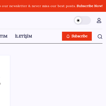
o our newsletter & never miss our best posts.
Subscribe Now!
TIM
İLETİŞİM
Subscribe
ı
SON YAZILAR
Madenciler Meclis’e yürüyor