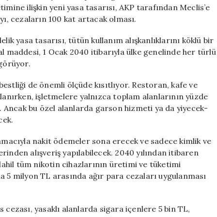
100
imine ilişkin yeni yasa tasarısı, AKP tarafından Meclis’e
Kat
yı, cezaların 100 kat artacak olması.
Artıyor
için
lik yasa tasarısı, tütün kullanım alışkanlıklarını köklü bir
al maddesi, 1 Ocak 2040 itibarıyla ülke genelinde her türlü
görüyor.
estliği de önemli ölçüde kısıtlıyor. Restoran, kafe ve
klanırken, işletmelere yalnızca toplam alanlarının yüzde
k. Ancak bu özel alanlarda garson hizmeti ya da yiyecek-
cek.
 amacıyla nakit ödemeler sona erecek ve sadece kimlik ve
rinden alışveriş yapılabilecek. 2040 yılından itibaren
dahil tüm nikotin cihazlarının üretimi ve tüketimi
la 5 milyon TL arasında ağır para cezaları uygulanması
 cezası, yasaklı alanlarda sigara içenlere 5 bin TL,