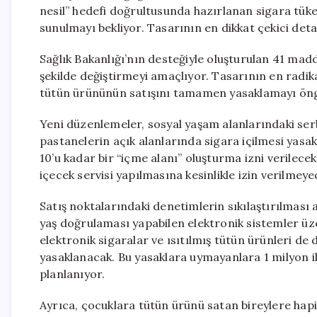
nesil” hedefi doğrultusunda hazırlanan sigara tüket
sunulmayı bekliyor. Tasarının en dikkat çekici deta
Sağlık Bakanlığı’nın desteğiyle oluşturulan 41 madde
şekilde değiştirmeyi amaçlıyor. Tasarının en radik
tütün ürününün satışını tamamen yasaklamayı ön
Yeni düzenlemeler, sosyal yaşam alanlarındaki serb
pastanelerin açık alanlarında sigara içilmesi yasa
10’u kadar bir “içme alanı” oluşturma izni verilece
içecek servisi yapılmasına kesinlikle izin verilmeye
Satış noktalarındaki denetimlerin sıkılaştırılması
yaş doğrulaması yapabilen elektronik sistemler üze
elektronik sigaralar ve ısıtılmış tütün ürünleri de 
yasaklanacak. Bu yasaklara uymayanlara 1 milyon i
planlanıyor.
Ayrıca, çocuklara tütün ürünü satan bireylere hapis