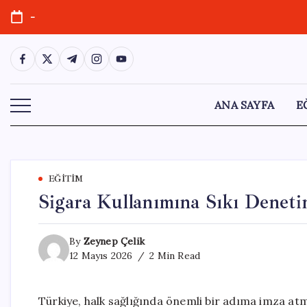
Skip
-
to
content
https://www.facebook.com/
https://twitter.com/
https://t.me/
https://www.instagram.com/
https://youtube.com/
ANA SAYFA
E
EĞITIM
Sigara Kullanımına Sıkı Deneti
By
Zeynep Çelik
12 Mayıs 2026
2 Min Read
Türkiye, halk sağlığında önemli bir adıma imza atm