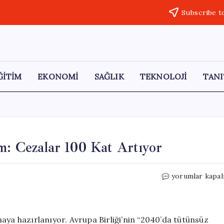
Subscribe t
ĞİTİM
EKONOMİ
SAĞLIK
TEKNOLOJİ
TANI
m: Cezalar 100 Kat Artıyor
Sigara
yorumlar kapal
Kullanımına
Sıkı
Denetim:
Cezalar
aya hazırlanıyor. Avrupa Birliği’nin “2040’da tütünsüz