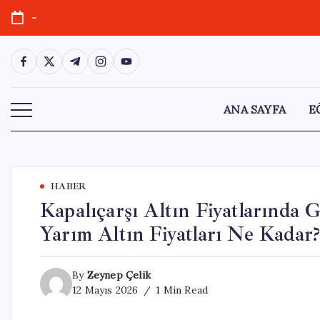
Skip
-
to
content
https://www.facebook.com/
https://twitter.com/
https://t.me/
https://www.instagram.com/
https://youtube.com/
ANA SAYFA
E
HABER
Kapalıçarşı Altın Fiyatlarında
Yarım Altın Fiyatları Ne Kadar
By
Zeynep Çelik
12 Mayıs 2026
1 Min Read