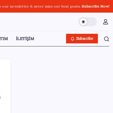
o our newsletter & never miss our best posts.
Subscribe Now!
TIM
İLETİŞİM
Subscribe
SON YAZILAR
ı
Trump yönetimi yeni vergi kararını
imzaladı