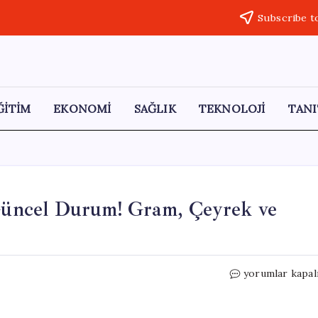
Subscribe t
ĞİTİM
EKONOMİ
SAĞLIK
TEKNOLOJİ
TANI
 Güncel Durum! Gram, Çeyrek ve
?
Kapalıçarşı
yorumlar kapal
Altın
Fiyatlarında
Güncel