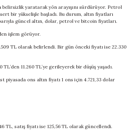
Durum!
belirsizlik yaratarak yön arayışını sürdürüyor. Petrol
Gram,
sert bir yükselişle başladı. Bu durum, altın fiyatları
Çeyrek
rıyla güncel altın, dolar, petrol ve bitcoin fiyatları.
ve
Yarım
den işlem görüyor.
Altın
Fiyatları
.509 TL olarak belirlendi. Bir gün önceki fiyatı ise 22.330
Ne
Kadar?
için
820 TL’den 11.260 TL’ye gerileyerek bir düşüş yaşadı.
st piyasada ons altın fiyatı 1 ons için 4.721,33 dolar
6 TL, satış fiyatı ise 125,56 TL olarak güncellendi.