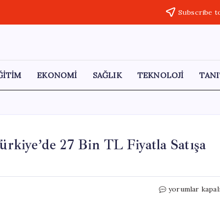
Subscribe t
ĞİTİM
EKONOMİ
SAĞLIK
TEKNOLOJİ
TANI
kiye’de 27 Bin TL Fiyatla Satışa
Medion
yorumlar kapal
Signium
14
S1