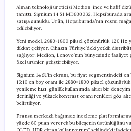
Alman teknoloji üreticisi Medion, ince ve hafif diz
tanıttı. Signium 14 S1 MD600032, Hepsiburada aracı
satışa sunuldu. Ürün, Hepsiburada’nın resmi mağaza
edilebiliyor.
Yeni model, 2880×1800 piksel çözünürlük, 120 Hz ye
dikkat çekiyor. Cihazın Türkiye’deki yetkili distri
sağlıyor. Medion, Lenovo’nun bünyesinde faaliyet 
özel ürünler geliştirebiliyor.
Signium 14 S1’in ekranı, bu fiyat segmentindeki en b
16:10 en boy oranı ile 2880×1800 piksel çözünürlük
yenileme hızı, günlük kullanımda akıcı bir deneyim
derinliği ve yüksek kontrast oranı renkleri göz alıc
belirtiliyor.
Fransa merkezli bağımsız inceleme platformları
yüzde 80 puan vererek bu bileşenin üstünlüğünü vu
OLED+HDR ekran kullanıyorum” şeklindeki ifadeler 