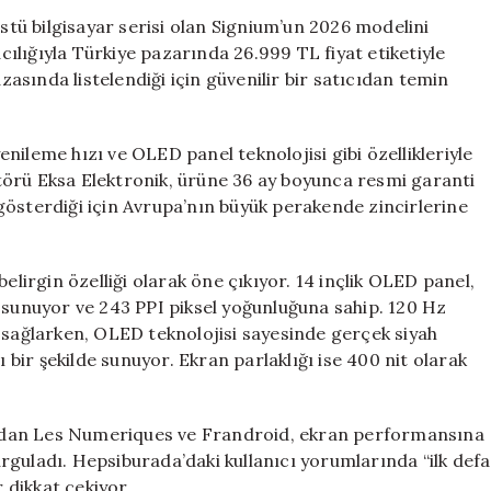
OLED
üstü bilgisayar serisi olan Signium’un 2026 modelini
Türkiye’de
lığıyla Türkiye pazarında 26.999 TL fiyat etiketiyle
27
sında listelendiği için güvenilir bir satıcıdan temin
Bin
TL
Fiyatla
nileme hızı ve OLED panel teknolojisi gibi özellikleriyle
Satışa
bütörü Eksa Elektronik, ürüne 36 ay boyunca resmi garanti
Sunuldu
gösterdiği için Avrupa’nın büyük perakende zincirlerine
için
elirgin özelliği olarak öne çıkıyor. 14 inçlik OLED panel,
 sunuyor ve 243 PPI piksel yoğunluğuna sahip. 120 Hz
 sağlarken, OLED teknolojisi sayesinde gerçek siyah
ı bir şekilde sunuyor. Ekran parlaklığı ise 400 nit olarak
ndan Les Numeriques ve Frandroid, ekran performansına
rguladı. Hepsiburada’daki kullanıcı yorumlarında “ilk defa
dikkat çekiyor.