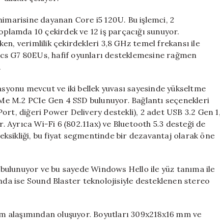
mimarisine dayanan Core i5 120U. Bu işlemci, 2
toplamda 10 çekirdek ve 12 iş parçacığı sunuyor.
n, verimlilik çekirdekleri 3,8 GHz temel frekansı ile
phics G7 80EUs, hafif oyunları desteklemesine rağmen
.
yonu mevcut ve iki bellek yuvası sayesinde yükseltme
Me M.2 PCIe Gen 4 SSD bulunuyor. Bağlantı seçenekleri
ort, diğeri Power Delivery destekli), 2 adet USB 3.2 Gen 1
r. Ayrıca Wi-Fi 6 (802.11ax) ve Bluetooth 5.3 desteği de
ksikliği, bu fiyat segmentinde bir dezavantaj olarak öne
bulunuyor ve bu sayede Windows Hello ile yüz tanıma ile
a ise Sound Blaster teknolojisiyle desteklenen stereo
m alaşımından oluşuyor. Boyutları 309x218x16 mm ve