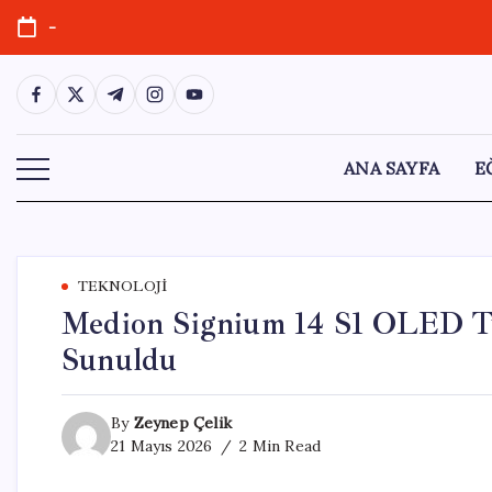
Skip
-
to
content
https://www.facebook.com/
https://twitter.com/
https://t.me/
https://www.instagram.com/
https://youtube.com/
ANA SAYFA
E
TEKNOLOJI
Medion Signium 14 S1 OLED Tür
Sunuldu
By
Zeynep Çelik
21 Mayıs 2026
2 Min Read