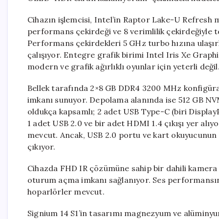
Cihazın işlemcisi, Intel’in Raptor Lake-U Refresh 
performans çekirdeği ve 8 verimlilik çekirdeğiyle 
Performans çekirdekleri 5 GHz turbo hızına ulaşırke
çalışıyor. Entegre grafik birimi Intel Iris Xe Gra
modern ve grafik ağırlıklı oyunlar için yeterli değil
Bellek tarafında 2×8 GB DDR4 3200 MHz konfigüras
imkanı sunuyor. Depolama alanında ise 512 GB NV
oldukça kapsamlı; 2 adet USB Type-C (biri DisplayP
1 adet USB 2.0 ve bir adet HDMI 1.4 çıkışı yer alıyo
mevcut. Ancak, USB 2.0 portu ve kart okuyucunun e
çıkıyor.
Cihazda FHD IR çözümüne sahip bir dahili kamera 
oturum açma imkanı sağlanıyor. Ses performansınd
hoparlörler mevcut.
Signium 14 S1’in tasarımı magnezyum ve alüminyu