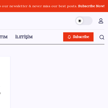
o our newsletter & never miss our best posts.
Subscribe Now!
TIM
İLETİŞİM
Subscribe
SON YAZILAR
ı
Madenciler Meclis’e yürüyor