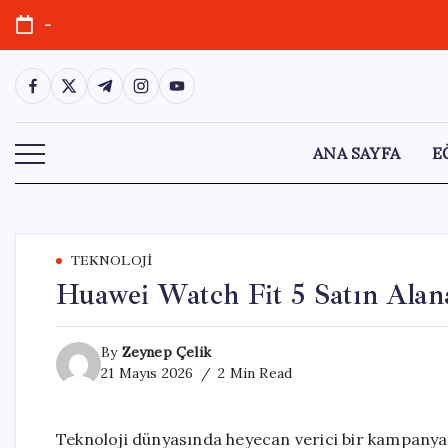
Skip
-
to
content
https://www.facebook.com/
https://twitter.com/
https://t.me/
https://www.instagram.com/
https://youtube.com/
ANA SAYFA
E
TEKNOLOJI
Huawei Watch Fit 5 Satın Alan
By
Zeynep Çelik
21 Mayıs 2026
2 Min Read
Teknoloji dünyasında heyecan verici bir kampanya b