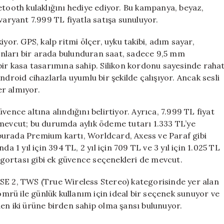
Alana
etooth kulaklığını hediye ediyor. Bu kampanya, beyaz,
FreeBuds
varyant 7.999 TL fiyatla satışa sunuluyor.
SE
2
yor. GPS, kalp ritmi ölçer, uyku takibi, adım sayar,
Hediye!
iyonları bir arada bulunduran saat, sadece 9,5 mm
için
bir kasa tasarımına sahip. Silikon kordonu sayesinde raha
ndroid cihazlarla uyumlu bir şekilde çalışıyor. Ancak sesli
r almıyor.
ence altına alındığını belirtiyor. Ayrıca, 7.999 TL fiyat
 mevcut; bu durumda aylık ödeme tutarı 1.333 TL’ye
burada Premium kartı, Worldcard, Axess ve Paraf gibi
a 1 yıl için 394 TL, 2 yıl için 709 TL ve 3 yıl için 1.025 TL
sigortası gibi ek güvence seçenekleri de mevcut.
 2, TWS (True Wireless Stereo) kategorisinde yer alan
 ömrü ile günlük kullanım için ideal bir seçenek sunuyor ve
en iki ürüne birden sahip olma şansı bulunuyor.