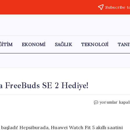
Subscribe t
ĞİTİM
EKONOMİ
SAĞLIK
TEKNOLOJİ
TANI
a FreeBuds SE 2 Hediye!
Huawei
yorumlar kapal
Watch
Fit
5
Satın
aşladı! Hepsiburada, Huawei Watch Fit 5 akıllı saatini