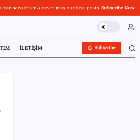
o our newsletter & never miss our best posts.
Subscribe Now!
TIM
İLETİŞİM
Subscribe
ı
SON YAZILAR
Madenciler Meclis’e yürüyor