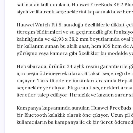
satın alan kullanıcılara, Huawei FreeBuds SE 2 Blu
siyah ve lila renk seçeneklerini kapsamakta ve her 
Huawei Watch Fit 5, sunduğu özelliklerle dikkat çeki
titreşim bildirimleri ve su geçirmezlik gibi fonks
kalınlığında ve 42,93 x 38,2 mm boyutlarında oval 
bir kullanım sunan bu akıllı saat, hem iOS hem de A
görüşme veya kamera gibi özellikler bu modelde ye
Hepsiburada, ürünün 24 aylık resmi garantisi ile güv
için peşin ödemeye ek olarak 6 taksit seçeneği de
düşüyor. Taksitli ödeme imkânları arasında Hepsi
seçenekler yer alıyor. Ek garanti seçenekleri arasınd
ücretler talep ediliyor. Hırsızlık ve kazaen zarar 
Kampanya kapsamında sunulan Huawei FreeBuds SE
bir Bluetooth kulaklık olarak öne çıkıyor. Uzun pil
kullanıcıların bu kampanya ile ek bir ücret ödemed