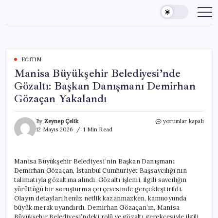
Skip
to
content
EĞITIM
Manisa Büyükşehir Belediyesi’nde
Gözaltı: Başkan Danışmanı Demirhan
Gözaçan Yakalandı
Manisa
By
Zeynep Çelik
yorumlar kapalı
Büyükşehir
12 Mayıs 2026
1 Min Read
Belediyesi’nde
Gözaltı:
Başkan
Manisa Büyükşehir Belediyesi’nin Başkan Danışmanı
Danışmanı
Demirhan Gözaçan, İstanbul Cumhuriyet Başsavcılığı’nın
Demirhan
Gözaçan
talimatıyla gözaltına alındı. Gözaltı işlemi, ilgili savcılığın
Yakalandı
yürüttüğü bir soruşturma çerçevesinde gerçekleştirildi.
için
Olayın detayları henüz netlik kazanmazken, kamuoyunda
büyük merak uyandırdı. Demirhan Gözaçan’ın, Manisa
Büyükşehir Belediyesi’ndeki rolü ve gözaltı gerekçesiyle ilgili