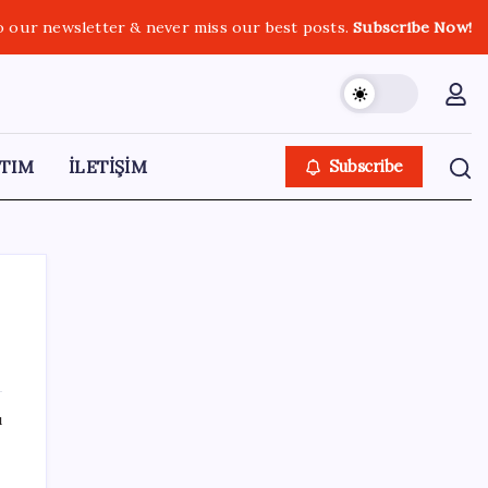
o our newsletter & never miss our best posts.
Subscribe Now!
TIM
İLETİŞİM
Subscribe
SON YAZILAR
ı
Pixel Telefonlara Yapay Zeka Destekli Saat
Tasarımları Geliyor