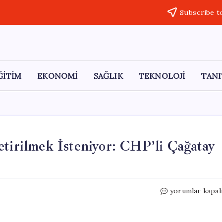
Subscribe t
ĞİTİM
EKONOMİ
SAĞLIK
TEKNOLOJİ
TANI
etirilmek İsteniyor: CHP’li Çağatay
İzmir
yorumlar kapal
Çevreyolu
Ücretli
Hale