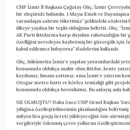
CHP İzmir İl Başkanı Çağatay Güç, İzmir Çevreyolu’n
bir eleştiride bulundu. 1 Mayıs Emek ve Dayanışma
vatandaşın sabrını tükettiniz” şeklindeki sözlerini 
ülkeye yayılan bir tepki olduğunu belirtti. Güç, “İz
AK Parti iktidarına karşı duyulan rahatsızlığın bir
özelliğini neredeyse kaybetmiş bir güzergâh için 
kabul edilemez buluyoruz” ifadelerini kullandı.
Güç, hükümetin İzmir’e yapılan yatırımlardaki yete
konusunda oldukça mahir olan iktidar, kente yatı
koydunuz, limanı sattınız; ama İzmir’e yatırım ko
Otogar metro hattı ve körfez temizliği gibi projel
konusunda oldukça heveslisiniz. Bu anlayış asla ka
NE OLMUŞTU? Daha önce CHP Genel Başkan Yardım
yıllığına özelleştirilmesinin planlandığını belirtmi
milyon lira geçiş ücreti yükleyeceğini öne sürmüşt
vergileriyle ödenmiş çevre yollarını özelleştirmen