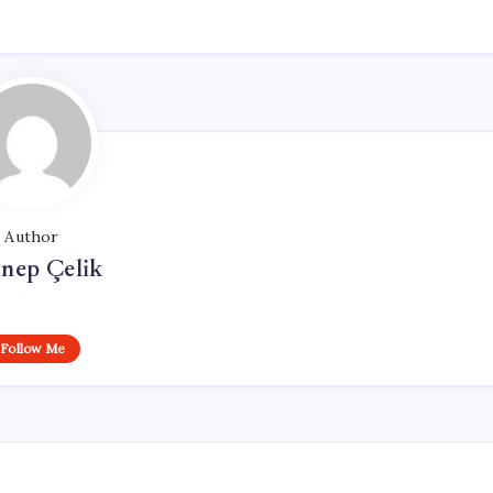
Author
nep Çelik
Follow Me