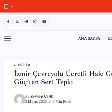
Skip
-
to
content
https://www.facebook.com/
https://twitter.com/
https://t.me/
https://www.instagram.com/
https://youtube.com/
ANA SAYFA
E
EĞITIM
İzmir Çevreyolu Ücretli Hale G
Güç’ten Sert Tepki
By
Zeynep Çelik
2 Mayıs 2026
1 Min Read