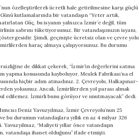
Getirilmek
un özelleştirilerek ücretli hale getirilmesine karşı güçlü
İsteniyor:
 Günü kutlamalarında bir vatandaşın “Yeter artık,
CHP’li
hatırlatan Güç, bu isyanın yalnızca İzmir’e değil, tüm
Çağatay
mirlinin sabrını tüketiyorsunuz. Bir vatandaşımızın isyanı,
Güç’ten
 göstergesidir. Şimdi, geçmişte ücretsiz olan ve çevre yolu
Sert
İzmirlilerden haraç almaya çalışıyorsunuz. Bu durumu
Tepki
için
rsizliğine de dikkat çekerek, “İzmir’in değerlerini satma
rım yapma konusunda kayboluyor. Meslek Fabrikası’na el
nusunda hiçbir adım atmadınız. 2. Çevreyolu, Halkapınar-
erden yoksunuz. Ancak, İzmirlilerden yol parası almak
bul edilemez. İzmirli bunu görüyor ve unutmayacak” dedi.
cısı Deniz Yavuzyılmaz, İzmir Çevreyolu’nun 25
ş ve bu durumun vatandaşlara yıllık en az 4 milyar 326
ü. Yavuzyılmaz, “Maliyeti yıllar önce vatandaşın
in, vatandaşa ihanet olduğunu” ifade etmişti.