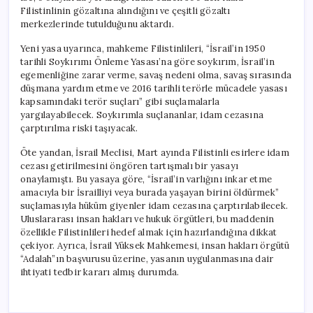
Filistinlinin gözaltına alındığını ve çeşitli gözaltı
merkezlerinde tutulduğunu aktardı.
Yeni yasa uyarınca, mahkeme Filistinlileri, “İsrail’in 1950
tarihli Soykırımı Önleme Yasası’na göre soykırım, İsrail’in
egemenliğine zarar verme, savaş nedeni olma, savaş sırasında
düşmana yardım etme ve 2016 tarihli terörle mücadele yasası
kapsamındaki terör suçları” gibi suçlamalarla
yargılayabilecek. Soykırımla suçlananlar, idam cezasına
çarptırılma riski taşıyacak.
Öte yandan, İsrail Meclisi, Mart ayında Filistinli esirlere idam
cezası getirilmesini öngören tartışmalı bir yasayı
onaylamıştı. Bu yasaya göre, “İsrail’in varlığını inkar etme
amacıyla bir İsrailliyi veya burada yaşayan birini öldürmek”
suçlamasıyla hüküm giyenler idam cezasına çarptırılabilecek.
Uluslararası insan hakları ve hukuk örgütleri, bu maddenin
özellikle Filistinlileri hedef almak için hazırlandığına dikkat
çekiyor. Ayrıca, İsrail Yüksek Mahkemesi, insan hakları örgütü
“Adalah”ın başvurusu üzerine, yasanın uygulanmasına dair
ihtiyati tedbir kararı almış durumda.