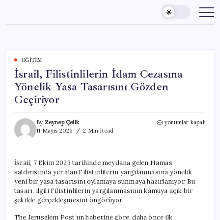
Skip
to
content
EĞITIM
İsrail, Filistinlilerin İdam Cezasına
Yönelik Yasa Tasarısını Gözden
Geçiriyor
İsrail,
By
Zeynep Çelik
yorumlar kapalı
Filistinlilerin
11 Mayıs 2026
2 Min Read
İdam
Cezasına
Yönelik
İsrail, 7 Ekim 2023 tarihinde meydana gelen Hamas
Yasa
saldırısında yer alan Filistinlilerin yargılanmasına yönelik
Tasarısını
Gözden
yeni bir yasa tasarısını oylamaya sunmaya hazırlanıyor. Bu
Geçiriyor
tasarı, ilgili Filistinlilerin yargılanmasının kamuya açık bir
için
şekilde gerçekleşmesini öngörüyor.
The Jerusalem Post’un haberine göre, daha önce ilk