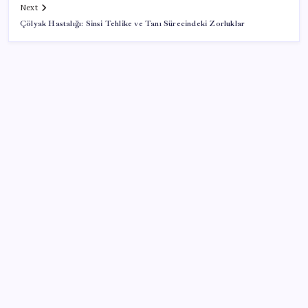
Next
Çölyak Hastalığı: Sinsi Tehlike ve Tanı Sürecindeki Zorluklar
SON YAZILAR
Madenciler Meclis’e yürüyor
WhatsApp Yeni Güncelleme Kontrolü Geliyor
CHP’den Meclis hamlesi: YENİ Parti’nin kullandığı
oda ve koridorları istediler
Booking.com teklifi haftaya Meclis’te
Tuzla, Çekmeköy ve Şile belediyeleri resmen AKP’ye