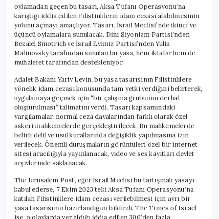
oylamadan geçen bu tasarı, Aksa Tufanı Operasyonu’na
karıştığı iddia edilen Filistinlilerin idam cezası alabilmesinin
yolunu açmayı amaçlıyor. Tasarı, İsrail Meclisi’nde ikinci ve
üçüncü oylamalara sunulacak. Dini Siyonizm Partisi’nden
Bezalel Smotrich ve İsrail Evimiz Partisi’nden Yulia
Malinovsky tarafından sunulan bu yasa, hem iktidar hem de
muhalefet tarafından destekleniyor.
Adalet Bakanı Yariv Levin, bu yasa tasarısının Filistinlilere
yönelik idam cezası konusunda tam yetki verdiğini belirterek,
uygulamaya geçmek için “bir çalışma grubunun derhal
oluşturulması” talimatını verdi. Tasarı kapsamındaki
yargılamalar, normal ceza davalarından farklı olarak özel
askeri mahkemelerde gerçekleştirilecek. Bu mahkemelerde
belirli delil ve usul kurallarında değişiklik yapılmasına izin
verilecek. Önemli duruşmaların görüntüleri özel bir internet
sitesi aracılığıyla yayınlanacak, video ve ses kayıtları devlet
arşivlerinde saklanacak.
The Jerusalem Post, eğer İsrail Meclisi bu tartışmalı yasayı
kabul ederse, 7 Ekim 2023’teki Aksa Tufanı Operasyonu’na
katılan Filistinlilere idam cezası verilebilmesi için ayrı bir
yasa tasarısının hazırlandığını bildirdi. The Times of Israel
ise, o olaylarda yer aldığı iddia edilen 300’den fazla