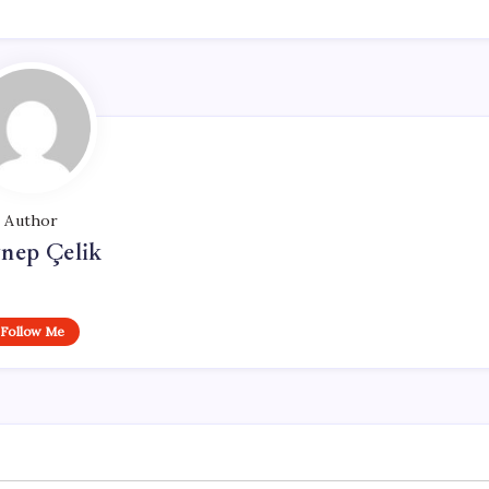
Author
nep Çelik
Follow Me