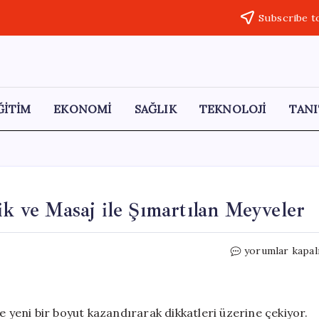
Subscribe t
ĞİTİM
EKONOMİ
SAĞLIK
TEKNOLOJİ
TANI
ik ve Masaj ile Şımartılan Meyveler
Lüks
yorumlar kapal
Kavun
Yetiştiriciliği:
Müzik
ve
e yeni bir boyut kazandırarak dikkatleri üzerine çekiyor.