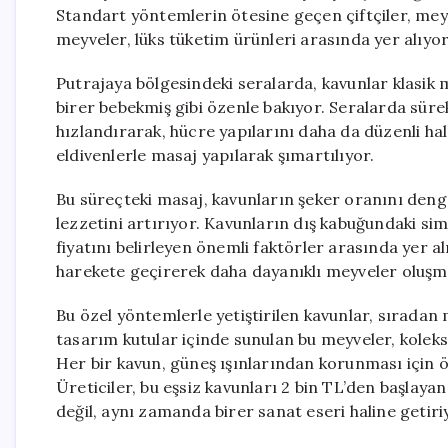
Standart yöntemlerin ötesine geçen çiftçiler, meyve
meyveler, lüks tüketim ürünleri arasında yer alıyor
Putrajaya bölgesindeki seralarda, kavunlar klasik m
birer bebekmiş gibi özenle bakıyor. Seralarda süre
hızlandırarak, hücre yapılarını daha da düzenli ha
eldivenlerle masaj yapılarak şımartılıyor.
Bu süreçteki masaj, kavunların şeker oranını den
lezzetini artırıyor. Kavunların dış kabuğundaki sime
fiyatını belirleyen önemli faktörler arasında yer a
harekete geçirerek daha dayanıklı meyveler oluşm
Bu özel yöntemlerle yetiştirilen kavunlar, sıradan
tasarım kutular içinde sunulan bu meyveler, koleks
Her bir kavun, güneş ışınlarından korunması için 
Üreticiler, bu eşsiz kavunları 2 bin TL’den başlaya
değil, aynı zamanda birer sanat eseri haline getiri