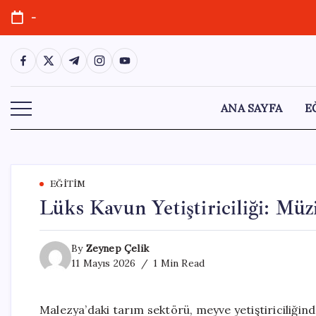
Skip
-
to
content
https://www.facebook.com/
https://twitter.com/
https://t.me/
https://www.instagram.com/
https://youtube.com/
ANA SAYFA
E
EĞITIM
Lüks Kavun Yetiştiriciliği: Müz
By
Zeynep Çelik
11 Mayıs 2026
1 Min Read
Malezya’daki tarım sektörü, meyve yetiştiriciliğind