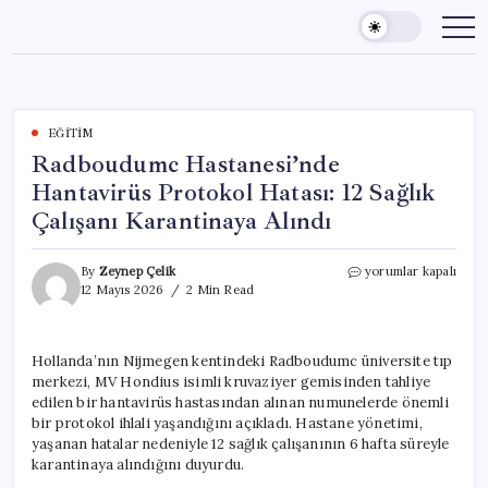
Skip
to
content
EĞITIM
Radboudumc Hastanesi’nde
Hantavirüs Protokol Hatası: 12 Sağlık
Çalışanı Karantinaya Alındı
Radboudumc
By
Zeynep Çelik
yorumlar kapalı
Hastanesi’nde
12 Mayıs 2026
2 Min Read
Hantavirüs
Protokol
Hatası:
Hollanda’nın Nijmegen kentindeki Radboudumc üniversite tıp
12
merkezi, MV Hondius isimli kruvaziyer gemisinden tahliye
Sağlık
Çalışanı
edilen bir hantavirüs hastasından alınan numunelerde önemli
Karantinaya
bir protokol ihlali yaşandığını açıkladı. Hastane yönetimi,
Alındı
yaşanan hatalar nedeniyle 12 sağlık çalışanının 6 hafta süreyle
için
karantinaya alındığını duyurdu.