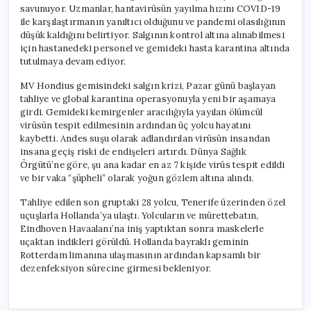
savunuyor. Uzmanlar, hantavirüsün yayılma hızını COVID-19
ile karşılaştırmanın yanıltıcı olduğunu ve pandemi olasılığının
düşük kaldığını belirtiyor. Salgının kontrol altına alınabilmesi
için hastanedeki personel ve gemideki hasta karantina altında
tutulmaya devam ediyor.
MV Hondius gemisindeki salgın krizi, Pazar günü başlayan
tahliye ve global karantina operasyonuyla yeni bir aşamaya
girdi. Gemideki kemirgenler aracılığıyla yayılan ölümcül
virüsün tespit edilmesinin ardından üç yolcu hayatını
kaybetti. Andes suşu olarak adlandırılan virüsün insandan
insana geçiş riski de endişeleri artırdı. Dünya Sağlık
Örgütü’ne göre, şu ana kadar en az 7 kişide virüs tespit edildi
ve bir vaka “şüpheli” olarak yoğun gözlem altına alındı.
Tahliye edilen son gruptaki 28 yolcu, Tenerife üzerinden özel
uçuşlarla Hollanda’ya ulaştı. Yolcuların ve mürettebatın,
Eindhoven Havaalanı’na iniş yaptıktan sonra maskelerle
uçaktan indikleri görüldü. Hollanda bayraklı geminin
Rotterdam limanına ulaşmasının ardından kapsamlı bir
dezenfeksiyon sürecine girmesi bekleniyor.