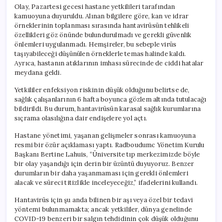
Olay, Pazartesi gecesi hastane yetkilileri tarafından
kamuoyuna duyuruldu. Alınan bilgilere göre, kan ve idrar
örneklerinin toplanması sırasında hantavirüsün tehlikeli
özellikleri göz önünde bulundurulmadı ve gerekli güvenlik
önlemleri uygulanmadı. Hemşireler, bu sebeple virüs
taşıyabileceği düşünülen örneklerle temas halinde kaldı.
Ayrıca, hastanın atıklarının imhası sürecinde de ciddi hatalar
meydana geldi.
Yetkililer enfeksiyon riskinin düşük olduğunu belirtse de,
sağlık çalışanlarının 6 hafta boyunca gözlem altında tutulacağı
bildirildi. Bu durum, hantavirüsün karasal sağlık kurumlarına
sıçrama olasılığına dair endişelere yol açtı.
Hastane yönetimi, yaşanan gelişmeler sonrası kamuoyuna
resmi bir özür açıklaması yaptı. Radboudumc Yönetim Kurulu
Başkanı Bertine Lahuis, “Üniversite tıp merkezimizde böyle
bir olay yaşandığı için derin bir üzüntü duyuyoruz. Benzer
durumların bir daha yaşanmaması için gerekli önlemleri
alacak ve süreci titizlikle inceleyeceğiz,” ifadelerini kullandı.
Hantavirüs için şu anda bilinen bir aşı veya özel bir tedavi
yöntemi bulunmamakta; ancak yetkililer, dünya genelinde
COVID-19 benzeri bir salgın tehdidinin çok düşük olduğunu