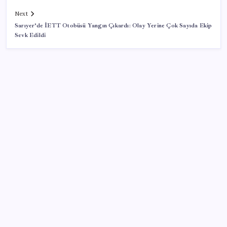
Next
Sarıyer’de İETT Otobüsü Yangın Çıkardı: Olay Yerine Çok Sayıda Ekip
Sevk Edildi
SON YAZILAR
Pixel Telefonlara Yapay Zeka Destekli Saat
Tasarımları Geliyor
Dünya Altın Konseyi’nden kritik rapor: Altın
piyasasında kısa vadede ne olacak?
Google Maps’e Gelen Ask Maps Özelliği Neler