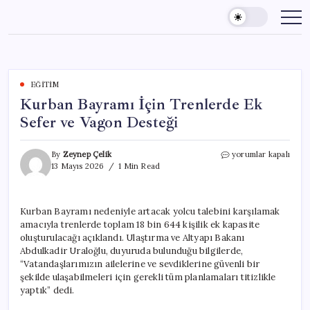
Skip
to
content
EĞITIM
Kurban Bayramı İçin Trenlerde Ek
Sefer ve Vagon Desteği
Kurban
By
Zeynep Çelik
yorumlar kapalı
Bayramı
13 Mayıs 2026
1 Min Read
İçin
Trenlerde
Ek
Kurban Bayramı nedeniyle artacak yolcu talebini karşılamak
Sefer
amacıyla trenlerde toplam 18 bin 644 kişilik ek kapasite
ve
Vagon
oluşturulacağı açıklandı. Ulaştırma ve Altyapı Bakanı
Desteği
Abdulkadir Uraloğlu, duyuruda bulunduğu bilgilerde,
için
“Vatandaşlarımızın ailelerine ve sevdiklerine güvenli bir
şekilde ulaşabilmeleri için gerekli tüm planlamaları titizlikle
yaptık” dedi.