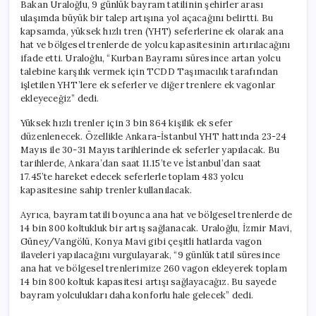
Bakan Uraloğlu, 9 günlük bayram tatilinin şehirler arası
ulaşımda büyük bir talep artışına yol açacağını belirtti. Bu
kapsamda, yüksek hızlı tren (YHT) seferlerine ek olarak ana
hat ve bölgesel trenlerde de yolcu kapasitesinin artırılacağını
ifade etti. Uraloğlu, “Kurban Bayramı süresince artan yolcu
talebine karşılık vermek için TCDD Taşımacılık tarafından
işletilen YHT’lere ek seferler ve diğer trenlere ek vagonlar
ekleyeceğiz” dedi.
Yüksek hızlı trenler için 3 bin 864 kişilik ek sefer
düzenlenecek. Özellikle Ankara-İstanbul YHT hattında 23-24
Mayıs ile 30-31 Mayıs tarihlerinde ek seferler yapılacak. Bu
tarihlerde, Ankara’dan saat 11.15’te ve İstanbul’dan saat
17.45’te hareket edecek seferlerle toplam 483 yolcu
kapasitesine sahip trenler kullanılacak.
Ayrıca, bayram tatili boyunca ana hat ve bölgesel trenlerde de
14 bin 800 koltukluk bir artış sağlanacak. Uraloğlu, İzmir Mavi,
Güney/Vangölü, Konya Mavi gibi çeşitli hatlarda vagon
ilaveleri yapılacağını vurgulayarak, “9 günlük tatil süresince
ana hat ve bölgesel trenlerimize 260 vagon ekleyerek toplam
14 bin 800 koltuk kapasitesi artışı sağlayacağız. Bu sayede
bayram yolculukları daha konforlu hale gelecek” dedi.