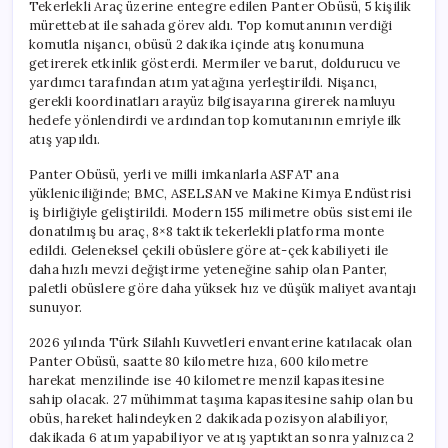
Tekerlekli Araç üzerine entegre edilen Panter Obüsü, 5 kişilik
mürettebat ile sahada görev aldı. Top komutanının verdiği
komutla nişancı, obüsü 2 dakika içinde atış konumuna
getirerek etkinlik gösterdi. Mermiler ve barut, doldurucu ve
yardımcı tarafından atım yatağına yerleştirildi. Nişancı,
gerekli koordinatları arayüz bilgisayarına girerek namluyu
hedefe yönlendirdi ve ardından top komutanının emriyle ilk
atış yapıldı.
Panter Obüsü, yerli ve milli imkanlarla ASFAT ana
yükleniciliğinde; BMC, ASELSAN ve Makine Kimya Endüstrisi
iş birliğiyle geliştirildi. Modern 155 milimetre obüs sistemi ile
donatılmış bu araç, 8×8 taktik tekerlekli platforma monte
edildi. Geleneksel çekili obüslere göre at-çek kabiliyeti ile
daha hızlı mevzi değiştirme yeteneğine sahip olan Panter,
paletli obüslere göre daha yüksek hız ve düşük maliyet avantajı
sunuyor.
2026 yılında Türk Silahlı Kuvvetleri envanterine katılacak olan
Panter Obüsü, saatte 80 kilometre hıza, 600 kilometre
harekat menzilinde ise 40 kilometre menzil kapasitesine
sahip olacak. 27 mühimmat taşıma kapasitesine sahip olan bu
obüs, hareket halindeyken 2 dakikada pozisyon alabiliyor,
dakikada 6 atım yapabiliyor ve atış yaptıktan sonra yalnızca 2