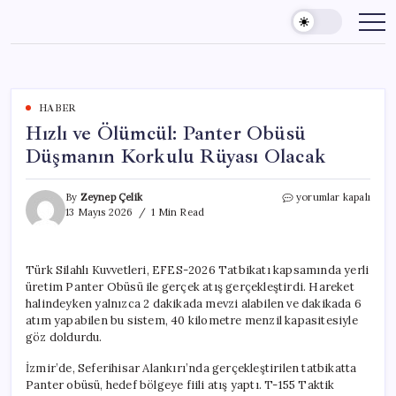
Skip
to
content
HABER
Hızlı ve Ölümcül: Panter Obüsü
Düşmanın Korkulu Rüyası Olacak
Hızlı
By
Zeynep Çelik
yorumlar kapalı
ve
13 Mayıs 2026
1 Min Read
Ölümcül:
Panter
Obüsü
Türk Silahlı Kuvvetleri, EFES-2026 Tatbikatı kapsamında yerli
Düşmanın
üretim Panter Obüsü ile gerçek atış gerçekleştirdi. Hareket
Korkulu
Rüyası
halindeyken yalnızca 2 dakikada mevzi alabilen ve dakikada 6
Olacak
atım yapabilen bu sistem, 40 kilometre menzil kapasitesiyle
için
göz doldurdu.
İzmir’de, Seferihisar Alankırı’nda gerçekleştirilen tatbikatta
Panter obüsü, hedef bölgeye fiili atış yaptı. T-155 Taktik