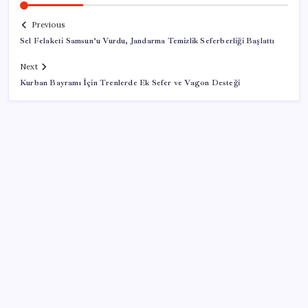
Previous
Sel Felaketi Samsun’u Vurdu, Jandarma Temizlik Seferberliği Başlattı
Next
Kurban Bayramı İçin Trenlerde Ek Sefer ve Vagon Desteği
SON YAZILAR
Pixel Telefonlara Yapay Zeka Destekli Saat
Tasarımları Geliyor
Dünya Altın Konseyi’nden kritik rapor: Altın