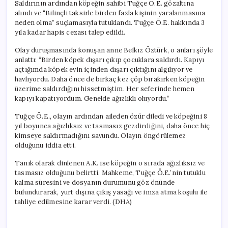
Saldırının ardından köpeğin sahibi Tuğçe Ö.E. gözaltına
alındı ve “Bilinçli taksirle birden fazla kişinin yaralanmasına
neden olma” suçlamasıyla tutuklandı. Tuğçe Ö.E. hakkında 3
yıla kadar hapis cezası talep edildi.
Olay duruşmasında konuşan anne Belkız Öztürk, o anları şöyle
anlattı: “Birden köpek dışarı çıkıp çocuklara saldırdı. Kapıyı
açtığımda köpek evin içinden dışarı çıktığını algılıyor ve
havlıyordu. Daha önce de birkaç kez çöp bırakırken köpeğin
üzerime saldırdığını hissetmiştim. Her seferinde hemen
kapıyı kapatıyordum. Genelde ağızlıklı oluyordu.”
Tuğçe Ö.E., olayın ardından aileden özür diledi ve köpeğini 8
yıl boyunca ağızlıksız ve tasmasız gezdirdiğini, daha önce hiç
kimseye saldırmadığını savundu. Olayın öngörülemez
olduğunu iddia etti.
Tanık olarak dinlenen A.K. ise köpeğin o sırada ağızlıksız ve
tasmasız olduğunu belirtti. Mahkeme, Tuğçe Ö.E.’nin tutuklu
kalma süresini ve dosyanın durumunu göz önünde
bulundurarak, yurt dışına çıkış yasağı ve imza atma koşulu ile
tahliye edilmesine karar verdi. (DHA)