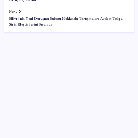
Next
Silivri’nin Yeni Duruşma Salonu Hakkında Tartışmalar: Avukat Tolga
Şirin Eleştirilerini Sıraladı
SON YAZILAR
Madenciler Meclis’e yürüyor
WhatsApp Yeni Güncelleme Kontrolü Geliyor
CHP’den Meclis hamlesi: YENİ Parti’nin kullandığı
oda ve koridorları istediler