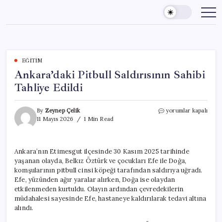
Skip
to
content
EĞITIM
Ankara’daki Pitbull Saldırısının Sahibi
Tahliye Edildi
Ankara’daki
By
Zeynep Çelik
yorumlar kapalı
Pitbull
11 Mayıs 2026
1 Min Read
Saldırısının
Sahibi
Tahliye
Ankara’nın Etimesgut ilçesinde 30 Kasım 2025 tarihinde
Edildi
yaşanan olayda, Belkız Öztürk ve çocukları Efe ile Doğa,
için
komşularının pitbull cinsi köpeği tarafından saldırıya uğradı.
Efe, yüzünden ağır yaralar alırken, Doğa ise olaydan
etkilenmeden kurtuldu. Olayın ardından çevredekilerin
müdahalesi sayesinde Efe, hastaneye kaldırılarak tedavi altına
alındı.