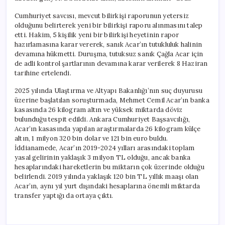
Cumhuriyet savcısı, mevcut bilirkişi raporunun yetersiz
olduğunu belirterek yeni bir bilirkişi raporu alınmasını talep
etti. Hakim, 5 kişilik yeni bir bilirkişi heyetinin rapor
hazırlamasına karar vererek, sanık Acar’ın tutukluluk halinin
devamına hükmetti. Duruşma, tutuksuz sanık Çağla Acar için
de adli kontrol şartlarının devamına karar verilerek 8 Haziran
tarihine ertelendi.
2025 yılında Ulaştırma ve Altyapı Bakanlığı’nın suç duyurusu
üzerine başlatılan soruşturmada, Mehmet Cemil Acar’ın banka
kasasında 26 kilogram altın ve yüksek miktarda döviz
bulunduğu tespit edildi. Ankara Cumhuriyet Başsavcılığı,
Acar’ın kasasında yapılan araştırmalarda 26 kilogram külçe
altın, 1 milyon 320 bin dolar ve 121 bin euro buldu.
İddianamede, Acar’ın 2019-2024 yılları arasındaki toplam
yasal gelirinin yaklaşık 3 milyon TL olduğu, ancak banka
hesaplarındaki hareketlerin bu miktarın çok üzerinde olduğu
belirlendi. 2019 yılında yaklaşık 120 bin TL yıllık maaşı olan
Acar’ın, aynı yıl yurt dışındaki hesaplarına önemli miktarda
transfer yaptığı da ortaya çıktı.