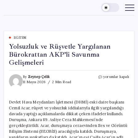
Skip
to
content
EĞITIM
Yolsuzluk ve Rüşvetle Yargılanan
Bürokrattan AKP’li Savunma
Gelişmeleri
Yolsuzluk
By
Zeynep Çelik
yorumlar kapalı
ve
11 Mayıs 2026
2 Min Read
Rüşvetle
Yargılanan
Bürokrattan
Devlet Hava Meydanları İşletmesi (DHMİ) eski daire başkanı
AKP’li
Cemil Acar, rüşvet ve yolsuzluk iddialarıyla ilgili yargılandığı
Savunma
Gelişmeleri
davada yaptığı açıklamalarda dikkat çeken ifadeler kullandı.
için
Duruşma, Ankara 89. Asliye Ceza Mahkemesi’nde
gerçekleştirildi. Acar, duruşmaya cezaevinden Ses ve Görüntü
Bilişim Sistemi (SEGBİS) aracılığıyla katıldı. Duruşmaya,
sanıkların avukatları da katıldı. Acar’ın eşi Çağla Acar’ın adli