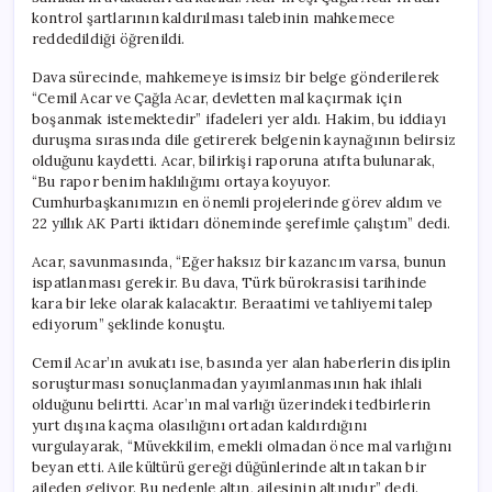
kontrol şartlarının kaldırılması talebinin mahkemece
reddedildiği öğrenildi.
Dava sürecinde, mahkemeye isimsiz bir belge gönderilerek
“Cemil Acar ve Çağla Acar, devletten mal kaçırmak için
boşanmak istemektedir” ifadeleri yer aldı. Hakim, bu iddiayı
duruşma sırasında dile getirerek belgenin kaynağının belirsiz
olduğunu kaydetti. Acar, bilirkişi raporuna atıfta bulunarak,
“Bu rapor benim haklılığımı ortaya koyuyor.
Cumhurbaşkanımızın en önemli projelerinde görev aldım ve
22 yıllık AK Parti iktidarı döneminde şerefimle çalıştım” dedi.
Acar, savunmasında, “Eğer haksız bir kazancım varsa, bunun
ispatlanması gerekir. Bu dava, Türk bürokrasisi tarihinde
kara bir leke olarak kalacaktır. Beraatimi ve tahliyemi talep
ediyorum” şeklinde konuştu.
Cemil Acar’ın avukatı ise, basında yer alan haberlerin disiplin
soruşturması sonuçlanmadan yayımlanmasının hak ihlali
olduğunu belirtti. Acar’ın mal varlığı üzerindeki tedbirlerin
yurt dışına kaçma olasılığını ortadan kaldırdığını
vurgulayarak, “Müvekkilim, emekli olmadan önce mal varlığını
beyan etti. Aile kültürü gereği düğünlerinde altın takan bir
aileden geliyor. Bu nedenle altın, ailesinin altınıdır” dedi.