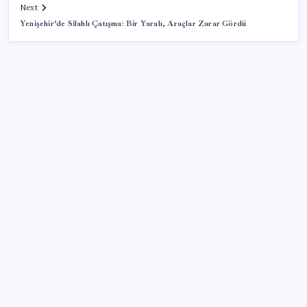
Next
Yenişehir’de Silahlı Çatışma: Bir Yaralı, Araçlar Zarar Gördü
SON YAZILAR
Madenciler Meclis’e yürüyor
WhatsApp Yeni Güncelleme Kontrolü Geliyor
CHP’den Meclis hamlesi: YENİ Parti’nin kullandığı
oda ve koridorları istediler
Booking.com teklifi haftaya Meclis’te
Tuzla, Çekmeköy ve Şile belediyeleri resmen AKP’ye