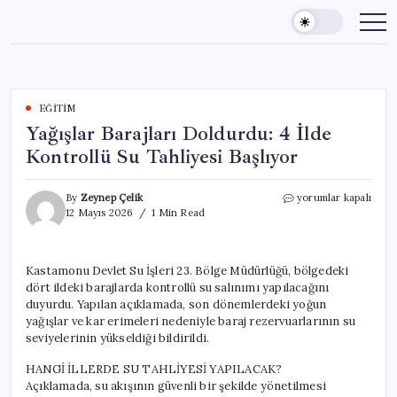
Skip
to
content
EĞITIM
Yağışlar Barajları Doldurdu: 4 İlde
Kontrollü Su Tahliyesi Başlıyor
Yağışlar
By
Zeynep Çelik
yorumlar kapalı
Barajları
12 Mayıs 2026
1 Min Read
Doldurdu:
4
İlde
Kastamonu Devlet Su İşleri 23. Bölge Müdürlüğü, bölgedeki
Kontrollü
dört ildeki barajlarda kontrollü su salınımı yapılacağını
Su
Tahliyesi
duyurdu. Yapılan açıklamada, son dönemlerdeki yoğun
Başlıyor
yağışlar ve kar erimeleri nedeniyle baraj rezervuarlarının su
için
seviyelerinin yükseldiği bildirildi.
HANGİ İLLERDE SU TAHLİYESİ YAPILACAK?
Açıklamada, su akışının güvenli bir şekilde yönetilmesi