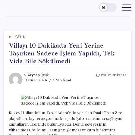
Skip
to
content
EĞITIM
Villayı 10 Dakikada Yeni Yerine
Taşırken Sadece İşlem Yapıldı, Tek
Vida Bile Sökülmedi
Villayı
By
Zeynep Çelik
yorumlar kapalı
10
1 Haziran 2026
1 Min Read
Dakikada
Yeni
Yerine
Taşırken
Sadece
İşlem
Kuzey Hollanda’nın Texel Adası’nda yer alan Paal 17 Aan Zee
Yapıldı,
plaj villası, kıyı erozyonuna karşı doğal bir savunma sağlayan
Tek
kumulların üzerinde bulunuyordu. Deniz seviyesinin
Vida
yükselmesi, bu kumulların genişlemesi ve kum birikimini
Bile