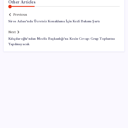
Other Articles
Previous
Siros Adası’nda Ücretsiz Konaklama İçin Kedi Bakımı Şartı
Next
Kılıçdaroğlu’ndan Meclis Başkanlığı’na Kesin Cevap: Grup Toplantısı
Yapılmayacak
SON YAZILAR
Madenciler Meclis’e yürüyor