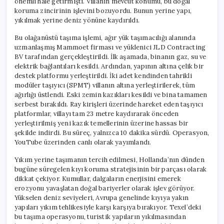
önemli hale getirmişti. Villanın mevcut konumu, bu doğal
Sökülmedi
koruma zincirinin işlevini bozuyordu. Bunun yerine yapı,
için
yıkılmak yerine deniz yönüne kaydırıldı.
Bu olağanüstü taşıma işlemi, ağır yük taşımacılığı alanında
uzmanlaşmış Mammoet firması ve yüklenici JLD Contracting
BV tarafından gerçekleştirildi. İlk aşamada, binanın gaz, su ve
elektrik bağlantıları kesildi. Ardından, yapının altına çelik bir
destek platformu yerleştirildi. İki adet kendinden tahrikli
modüler taşıyıcı (SPMT) villanın altına yerleştirilerek, tüm
ağırlığı üstlendi. Eski zemin kazıkları kesildi ve bina tamamen
serbest bırakıldı. Ray kirişleri üzerinde hareket eden taşıyıcı
platformlar, villayı tam 23 metre kaydırarak önceden
yerleştirilmiş yeni kazık temellerinin üzerine hassas bir
şekilde indirdi. Bu süreç, yalnızca 10 dakika sürdü. Operasyon,
YouTube üzerinden canlı olarak yayımlandı.
Yıkım yerine taşımanın tercih edilmesi, Hollanda’nın dünden
bugüne süregelen kıyı koruma stratejisinin bir parçası olarak
dikkat çekiyor. Kumullar, dalgaların enerjisini emerek
erozyonu yavaşlatan doğal bariyerler olarak işlev görüyor.
Yükselen deniz seviyeleri, Avrupa genelinde kıyıya yakın
yapıları yıkım tehlikesiyle karşı karşıya bırakıyor. Texel’deki
bu taşıma operasyonu, turistik yapıların yıkılmasından