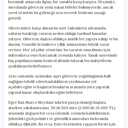
korumak amacıyla ilginç bir yasakla karşı karşıya. Geçmişte,
meydanda güvercin yemi satan büfeler bulunuyordu; ancak
yerel yönetim bu geleneğe son vererek besleme yasağı
getirdi.
Güvercinlere karşı alınan bu sert önlemlerin arkasında,
onların bıraktığı zararın neden olduğu tarihsel hasarlar
yatıyor. Güvercin dışkısı oldukça asidik bir yapıya sahip ve bu
durum, Venedik’in binlerce yıllık mimarisine büyük zarar
veriyor. Her yıl şehir yönetimi, bu zararın onarılması için
milyonlarca euro harcamak zorunda kalıyor. Yasak sayesinde
kuş popülasyonunu kontrol altında tutarak bu maliyetlerin
azaltılması hedefleniyor.
Aynı zamanda, uzmanlar aşırı güvercin yoğunluğunun halk
sağlığını tehdit eden hastalıkların yayılmasına yol
açabileceğini ve kuşların binaların arasında yuva yaparak
yapısal hasar oluşturabileceğini belirtiyor.
Eğer San Marco Meydanı’nda bir parça ekmeği kuşlara
atarken yakalanırsanız, 50 ile 500 euro (2.600 ile 26.000 TL)
arasında değişen bir ceza ödemek zorunda kalabilirsiniz.
Şehirdeki gizli polisler ve güvenlik kameraları bu konuda
oldukça dikkatli. Bu ceza, Euro üzerinden yaşayan birisi için