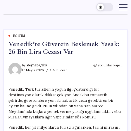
Skip
to
content
EĞITIM
Venedik’te Güvercin Beslemek Yasak:
26 Bin Lira Cezası Var
Venedik’te
By
Zeynep Çelik
yorumlar kapalı
Güvercin
17 Mayıs 2026
1 Min Read
Beslemek
Yasak:
26
Venedik, Türk turistlerin yoğun ilgi gösterdiği bir
Bin
destinasyon olarak dikkat çekiyor. Ancak bu romantik
Lira
Cezası
şehirde, güvercinlere yem atmak artık ceza gerektiren bir
Var
eylem haline geldi. 2008 yılından bu yana San Marco
için
Meydanı’nda kuşlara yemek verme yasağı uygulanmakta ve bu
kurala uymayanlara ağır yaptırımlar söz konusu.
Venedik, her yıl milyonlarca turisti ağırlarken, tarihi mirasını