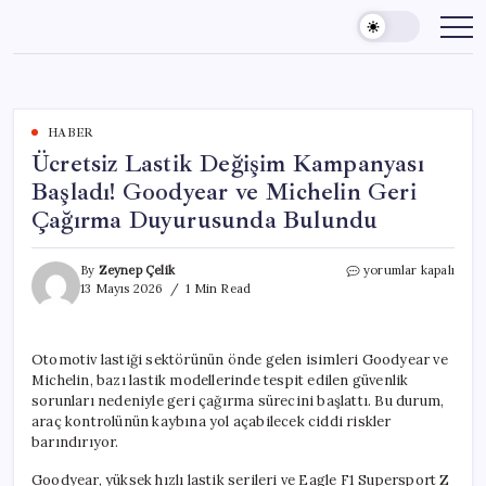
Skip
to
content
HABER
Ücretsiz Lastik Değişim Kampanyası
Başladı! Goodyear ve Michelin Geri
Çağırma Duyurusunda Bulundu
Ücretsiz
By
Zeynep Çelik
yorumlar kapalı
Lastik
13 Mayıs 2026
1 Min Read
Değişim
Kampanyası
Başladı!
Otomotiv lastiği sektörünün önde gelen isimleri Goodyear ve
Goodyear
Michelin, bazı lastik modellerinde tespit edilen güvenlik
ve
Michelin
sorunları nedeniyle geri çağırma sürecini başlattı. Bu durum,
Geri
araç kontrolünün kaybına yol açabilecek ciddi riskler
Çağırma
barındırıyor.
Duyurusunda
Bulundu
Goodyear, yüksek hızlı lastik serileri ve Eagle F1 Supersport Z