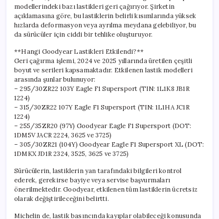
için
modellerindeki bazı lastikleri geri çağırıyor. Şirketin
açıklamasına göre, bu lastiklerin belirli kısımlarında yüksek
hızlarda deformasyon veya ayrılma meydana gelebiliyor, bu
da sürücüler için ciddi bir tehlike oluşturuyor.
**Hangi Goodyear Lastikleri Etkilendi?**
Geri çağırma işlemi, 2024 ve 2025 yıllarında üretilen çeşitli
boyut ve serileri kapsamaktadır. Etkilenen lastik modelleri
arasında şunlar bulunuyor:
– 295/30ZR22 103Y Eagle F1 Supersport (TIN: 1L1K8 JB1R
1224)
– 315/30ZR22 107Y Eagle F1 Supersport (TIN: 1L1HA JC1R
1224)
– 255/35ZR20 (97Y) Goodyear Eagle F1 Supersport (DOT:
1DM5V JACR 2224, 3625 ve 3725)
– 305/30ZR21 (104Y) Goodyear Eagle F1 Supersport XL (DOT:
1DMKX JD1R 2324, 3525, 3625 ve 3725)
Sürücülerin, lastiklerin yan tarafındaki bilgileri kontrol
ederek, gerekirse bayiye veya servise başvurmaları
önerilmektedir. Goodyear, etkilenen tüm lastiklerin ücretsiz
olarak değiştirileceğini belirtti.
Michelin de, lastik basıncında kayıplar olabileceği konusunda