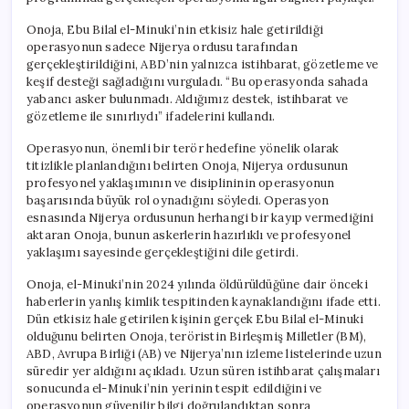
Onoja, Ebu Bilal el-Minuki’nin etkisiz hale getirildiği
operasyonun sadece Nijerya ordusu tarafından
gerçekleştirildiğini, ABD’nin yalnızca istihbarat, gözetleme ve
keşif desteği sağladığını vurguladı. “Bu operasyonda sahada
yabancı asker bulunmadı. Aldığımız destek, istihbarat ve
gözetleme ile sınırlıydı” ifadelerini kullandı.
Operasyonun, önemli bir terör hedefine yönelik olarak
titizlikle planlandığını belirten Onoja, Nijerya ordusunun
profesyonel yaklaşımının ve disiplininin operasyonun
başarısında büyük rol oynadığını söyledi. Operasyon
esnasında Nijerya ordusunun herhangi bir kayıp vermediğini
aktaran Onoja, bunun askerlerin hazırlıklı ve profesyonel
yaklaşımı sayesinde gerçekleştiğini dile getirdi.
Onoja, el-Minuki’nin 2024 yılında öldürüldüğüne dair önceki
haberlerin yanlış kimlik tespitinden kaynaklandığını ifade etti.
Dün etkisiz hale getirilen kişinin gerçek Ebu Bilal el-Minuki
olduğunu belirten Onoja, teröristin Birleşmiş Milletler (BM),
ABD, Avrupa Birliği (AB) ve Nijerya’nın izleme listelerinde uzun
süredir yer aldığını açıkladı. Uzun süren istihbarat çalışmaları
sonucunda el-Minuki’nin yerinin tespit edildiğini ve
operasyonun güvenilir bilgi doğrulandıktan sonra