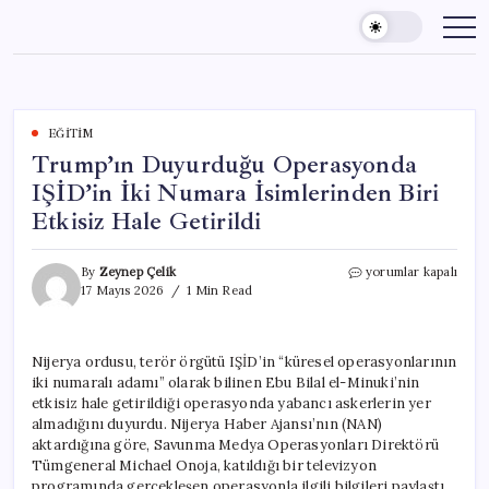
Skip
to
content
EĞITIM
Trump’ın Duyurduğu Operasyonda
IŞİD’in İki Numara İsimlerinden Biri
Etkisiz Hale Getirildi
Trump’ın
By
Zeynep Çelik
yorumlar kapalı
Duyurduğu
17 Mayıs 2026
1 Min Read
Operasyonda
IŞİD’in
İki
Nijerya ordusu, terör örgütü IŞİD’in “küresel operasyonlarının
Numara
iki numaralı adamı” olarak bilinen Ebu Bilal el-Minuki’nin
İsimlerinden
Biri
etkisiz hale getirildiği operasyonda yabancı askerlerin yer
Etkisiz
almadığını duyurdu. Nijerya Haber Ajansı’nın (NAN)
Hale
aktardığına göre, Savunma Medya Operasyonları Direktörü
Getirildi
Tümgeneral Michael Onoja, katıldığı bir televizyon
için
programında gerçekleşen operasyonla ilgili bilgileri paylaştı.