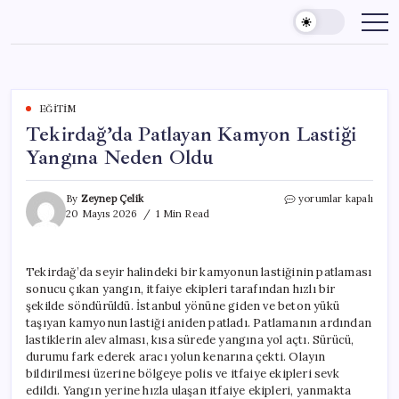
Skip
to
content
EĞITIM
Tekirdağ’da Patlayan Kamyon Lastiği
Yangına Neden Oldu
Tekirdağ’da
By
Zeynep Çelik
yorumlar kapalı
Patlayan
20 Mayıs 2026
1 Min Read
Kamyon
Lastiği
Yangına
Tekirdağ’da seyir halindeki bir kamyonun lastiğinin patlaması
Neden
sonucu çıkan yangın, itfaiye ekipleri tarafından hızlı bir
Oldu
için
şekilde söndürüldü. İstanbul yönüne giden ve beton yükü
taşıyan kamyonun lastiği aniden patladı. Patlamanın ardından
lastiklerin alev alması, kısa sürede yangına yol açtı. Sürücü,
durumu fark ederek aracı yolun kenarına çekti. Olayın
bildirilmesi üzerine bölgeye polis ve itfaiye ekipleri sevk
edildi. Yangın yerine hızla ulaşan itfaiye ekipleri, yanmakta