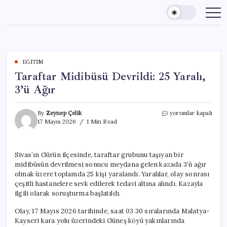
Skip
to
content
EĞITIM
Taraftar Midibüsü Devrildi: 25 Yaralı,
3’ü Ağır
Taraftar
By
Zeynep Çelik
yorumlar kapalı
Midibüsü
17 Mayıs 2026
1 Min Read
Devrildi:
25
Yaralı,
Sivas’ın Gürün ilçesinde, taraftar grubunu taşıyan bir
3’ü
midibüsün devrilmesi sonucu meydana gelen kazada 3’ü ağır
Ağır
için
olmak üzere toplamda 25 kişi yaralandı. Yaralılar, olay sonrası
çeşitli hastanelere sevk edilerek tedavi altına alındı. Kazayla
ilgili olarak soruşturma başlatıldı.
Olay, 17 Mayıs 2026 tarihinde, saat 03.30 sıralarında Malatya-
Kayseri kara yolu üzerindeki Güneş köyü yakınlarında