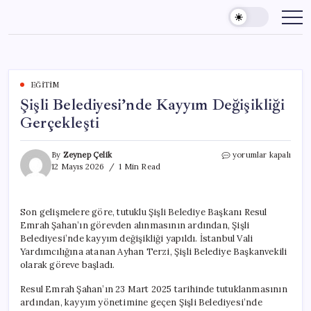
Skip
to
content
EĞITIM
Şişli Belediyesi’nde Kayyım Değişikliği
Gerçekleşti
Şişli
By
Zeynep Çelik
yorumlar kapalı
Belediyesi’nde
12 Mayıs 2026
1 Min Read
Kayyım
Değişikliği
Gerçekleşti
Son gelişmelere göre, tutuklu Şişli Belediye Başkanı Resul
için
Emrah Şahan’ın görevden alınmasının ardından, Şişli
Belediyesi’nde kayyım değişikliği yapıldı. İstanbul Vali
Yardımcılığına atanan Ayhan Terzi, Şişli Belediye Başkanvekili
olarak göreve başladı.
Resul Emrah Şahan’ın 23 Mart 2025 tarihinde tutuklanmasının
ardından, kayyım yönetimine geçen Şişli Belediyesi’nde