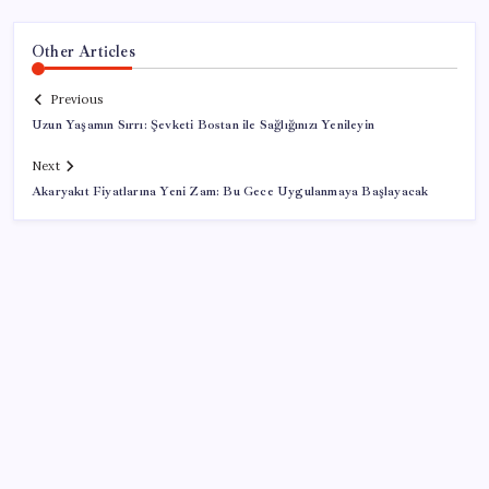
Other Articles
Previous
Uzun Yaşamın Sırrı: Şevketi Bostan ile Sağlığınızı Yenileyin
Next
Akaryakıt Fiyatlarına Yeni Zam: Bu Gece Uygulanmaya Başlayacak
SON YAZILAR
Pixel Telefonlara Yapay Zeka Destekli Saat