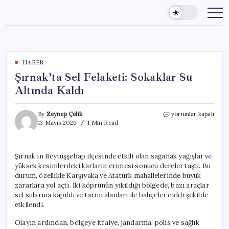
Skip
to
content
HABER
Şırnak’ta Sel Felaketi: Sokaklar Su
Altında Kaldı
Şırnak’ta
By
Zeynep Çelik
yorumlar kapalı
Sel
13 Mayıs 2026
1 Min Read
Felaketi:
Sokaklar
Su
Şırnak’ın Beytüşşebap ilçesinde etkili olan sağanak yağışlar ve
Altında
yüksek kesimlerdeki karların erimesi sonucu dereler taştı. Bu
Kaldı
için
durum, özellikle Karşıyaka ve Atatürk mahallelerinde büyük
zararlara yol açtı. İki köprünün yıkıldığı bölgede, bazı araçlar
sel sularına kapıldı ve tarım alanları ile bahçeler ciddi şekilde
etkilendi.
Olayın ardından, bölgeye itfaiye, jandarma, polis ve sağlık