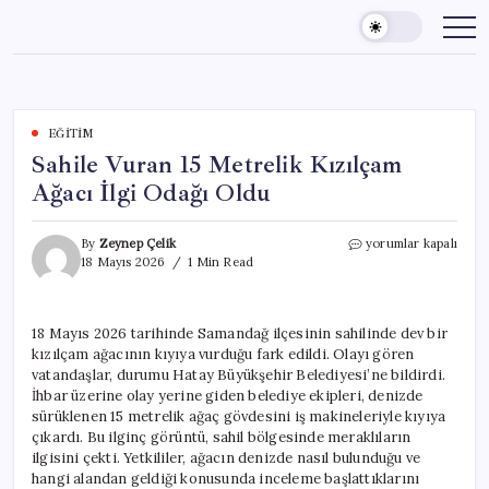
Skip
to
content
EĞITIM
Sahile Vuran 15 Metrelik Kızılçam
Ağacı İlgi Odağı Oldu
Sahile
By
Zeynep Çelik
yorumlar kapalı
Vuran
18 Mayıs 2026
1 Min Read
15
Metrelik
Kızılçam
18 Mayıs 2026 tarihinde Samandağ ilçesinin sahilinde dev bir
Ağacı
kızılçam ağacının kıyıya vurduğu fark edildi. Olayı gören
İlgi
Odağı
vatandaşlar, durumu Hatay Büyükşehir Belediyesi’ne bildirdi.
Oldu
İhbar üzerine olay yerine giden belediye ekipleri, denizde
için
sürüklenen 15 metrelik ağaç gövdesini iş makineleriyle kıyıya
çıkardı. Bu ilginç görüntü, sahil bölgesinde meraklıların
ilgisini çekti. Yetkililer, ağacın denizde nasıl bulunduğu ve
hangi alandan geldiği konusunda inceleme başlattıklarını