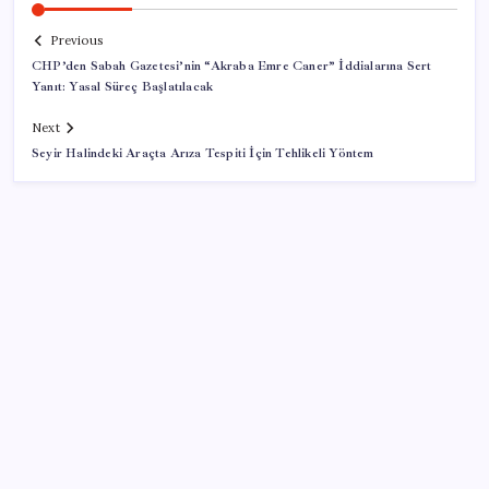
Previous
CHP’den Sabah Gazetesi’nin “Akraba Emre Caner” İddialarına Sert
Yanıt: Yasal Süreç Başlatılacak
Next
Seyir Halindeki Araçta Arıza Tespiti İçin Tehlikeli Yöntem
SON YAZILAR
Madenciler Meclis’e yürüyor
WhatsApp Yeni Güncelleme Kontrolü Geliyor