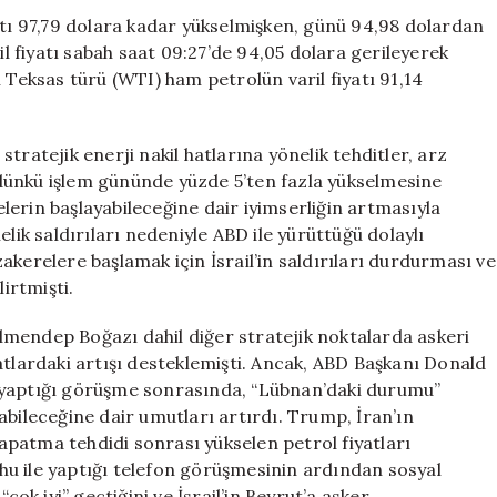
Etkiliyor
atı 97,79 dolara kadar yükselmişken, günü 94,98 dolardan
için
il fiyatı sabah saat 09:27’de 94,05 dolara gerileyerek
 Teksas türü (WTI) ham petrolün varil fiyatı 91,14
tratejik enerji nakil hatlarına yönelik tehditler, arz
n dünkü işlem gününde yüzde 5’ten fazla yükselmesine
erin başlayabileceğine dair iyimserliğin artmasıyla
önelik saldırıları nedeniyle ABD ile yürüttüğü dolaylı
akerelere başlamak için İsrail’in saldırıları durdurması ve
irtmişti.
mendep Boğazı dahil diğer stratejik noktalarda askeri
atlardaki artışı desteklemişti. Ancak, ABD Başkanı Donald
 yaptığı görüşme sonrasında, “Lübnan’daki durumu”
abileceğine dair umutları artırdı. Trump, İran’ın
patma tehdidi sonrası yükselen petrol fiyatları
u ile yaptığı telefon görüşmesinin ardından sosyal
k iyi” geçtiğini ve İsrail’in Beyrut’a asker