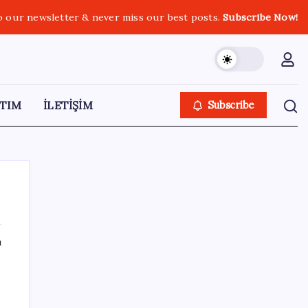
o our newsletter & never miss our best posts.
Subscribe Now!
TIM
İLETİŞİM
Subscribe
ı
SON YAZILAR
Pixel Telefonlara Yapay Zeka Destekli Saat
Tasarımları Geliyor