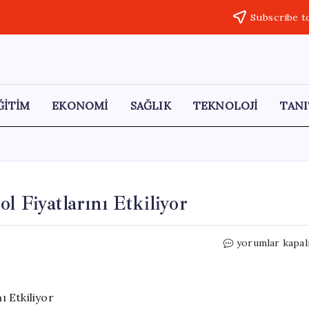
Subscribe t
ĞİTİM
EKONOMİ
SAĞLIK
TEKNOLOJİ
TANI
l Fiyatlarını Etkiliyor
Orta
yorumlar kapal
Doğu’daki
Gelişmeler
Petrol
Fiyatlarını