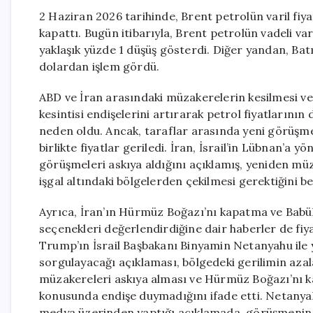
2 Haziran 2026 tarihinde, Brent petrolün varil fiy
kapattı. Bugün itibarıyla, Brent petrolün vadeli var
yaklaşık yüzde 1 düşüş gösterdi. Diğer yandan, Batı
dolardan işlem gördü.
ABD ve İran arasındaki müzakerelerin kesilmesi ve s
kesintisi endişelerini artırarak petrol fiyatlarını
neden oldu. Ancak, taraflar arasında yeni görüşmel
birlikte fiyatlar geriledi. İran, İsrail’in Lübnan’a y
görüşmeleri askıya aldığını açıklamış, yeniden müz
işgal altındaki bölgelerden çekilmesi gerektiğini bel
Ayrıca, İran’ın Hürmüz Boğazı’nı kapatma ve Babül
seçenekleri değerlendirdiğine dair haberler de fiy
Trump’ın İsrail Başbakanı Binyamin Netanyahu ile
sorgulayacağı açıklaması, bölgedeki gerilimin azal
müzakereleri askıya alması ve Hürmüz Boğazı’nı ka
konusunda endişe duymadığını ifade etti. Netanyah
medya üzerinden yaptığı açıklamada, görüşmenin “ço