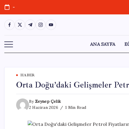
Skip
-
to
content
https://www.facebook.com/
https://twitter.com/
https://t.me/
https://www.instagram.com/
https://youtube.com/
ANA SAYFA
E
HABER
Orta Doğu’daki Gelişmeler Petro
By
Zeynep Çelik
2 Haziran 2026
1 Min Read