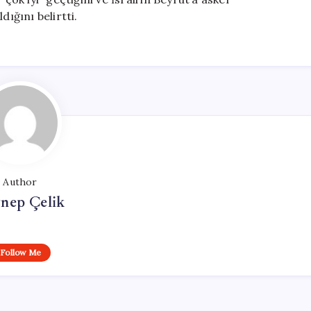
dığını belirtti.
Author
nep Çelik
Follow Me