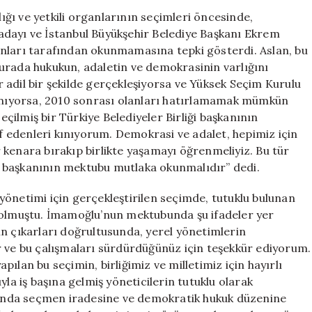
Yönelik
lığı ve yetkili organlarının seçimleri öncesinde,
Engellemeye
adayı ve İstanbul Büyükşehir Belediye Başkanı Ekrem
Sert
anları tarafından okunmamasına tepki gösterdi. Aslan, bu
Tepki:
urada hukukun, adaletin ve demokrasinin varlığını
‘Demokrasi
 adil bir şekilde gerçekleşiyorsa ve Yüksek Seçim Kurulu
ve
lanıyorsa, 2010 sonrası olanları hatırlamamak mümkün
Adalet
Seçilmiş bir Türkiye Belediyeler Birliği başkanının
Hepimiz
İçin
 edenleri kınıyorum. Demokrasi ve adalet, hepimiz için
Gerekli’
ir kenara bırakıp birlikte yaşamayı öğrenmeliyiz. Bu tür
için
iye başkanının mektubu mutlaka okunmalıdır” dedi.
yönetimi için gerçekleştirilen seçimde, tutuklu bulunan
lmuştu. İmamoğlu’nun mektubunda şu ifadeler yer
in çıkarları doğrultusunda, yerel yönetimlerin
r ve bu çalışmaları sürdürdüğünüz için teşekkür ediyorum.
ılan bu seçimin, birliğimiz ve milletimiz için hayırlı
yla iş başına gelmiş yöneticilerin tutuklu olarak
amanda seçmen iradesine ve demokratik hukuk düzenine