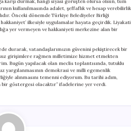
luğa karşı durmak, hangi siyasi görüşten olursa olsun, tüm
nın kullanılmasında adalet, şeffaflık ve hesap verebilirlik
ıdır. Önceki dönemde Türkiye Belediyeler Birliği
 hakkaniyet’ ilkesiyle uygulamalar hayata geçirdik. Liyakati
alığa yer vermeyen ve hakkaniyeti merkezine alan bir
de durarak, vatandaşlarımızın güvenini pekiştirecek bir
ksuz girişimlere rağmen milletimize hizmet etmekten
im. Bugün yapılacak olan meclis toplantısında, tutuklu
suz yargılanmasının demokrasi ve milli egemenlik
liğiyle alınmasını temenni ediyorum. Bu tarihi adım,
bir göstergesi olacaktır” ifadelerine yer verdi.