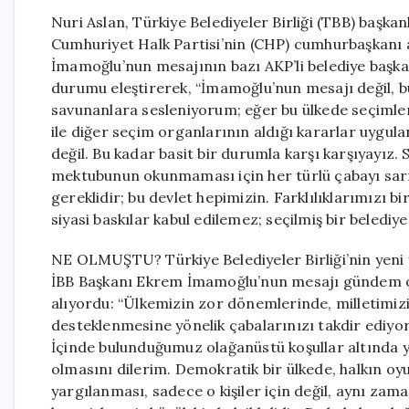
Nuri Aslan, Türkiye Belediyeler Birliği (TBB) başkan
Cumhuriyet Halk Partisi’nin (CHP) cumhurbaşkanı 
İmamoğlu’nun mesajının bazı AKP’li belediye başk
durumu eleştirerek, “İmamoğlu’nun mesajı değil, b
savunanlara sesleniyorum; eğer bu ülkede seçimler
ile diğer seçim organlarının aldığı kararlar uygu
değil. Bu kadar basit bir durumla karşı karşıyayız. 
mektubunun okunmaması için her türlü çabayı sarf
gereklidir; bu devlet hepimizin. Farklılıklarımızı b
siyasi baskılar kabul edilemez; seçilmiş bir beled
NE OLMUŞTU? Türkiye Belediyeler Birliği’nin yeni 
İBB Başkanı Ekrem İmamoğlu’nun mesajı gündem o
alıyordu: “Ülkemizin zor dönemlerinde, milletimiz
desteklenmesine yönelik çabalarınızı takdir ediyo
İçinde bulunduğumuz olağanüstü koşullar altında yap
olmasını dilerim. Demokratik bir ülkede, halkın oyu
yargılanması, sadece o kişiler için değil, aynı z