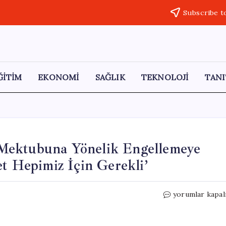
Subscribe t
ĞİTİM
EKONOMİ
SAĞLIK
TEKNOLOJİ
TANI
Mektubuna Yönelik Engellemeye
et Hepimiz İçin Gerekli’
Nuri
yorumlar kapal
Aslan’dan
İmamoğlu’nun
Mektubuna