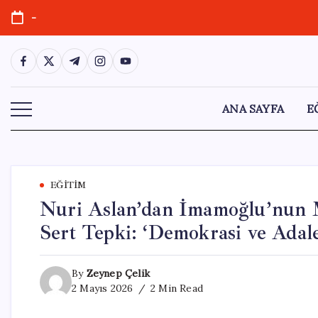
Skip
-
to
content
https://www.facebook.com/
https://twitter.com/
https://t.me/
https://www.instagram.com/
https://youtube.com/
ANA SAYFA
E
EĞITIM
Nuri Aslan’dan İmamoğlu’nun 
Sert Tepki: ‘Demokrasi ve Adal
By
Zeynep Çelik
2 Mayıs 2026
2 Min Read