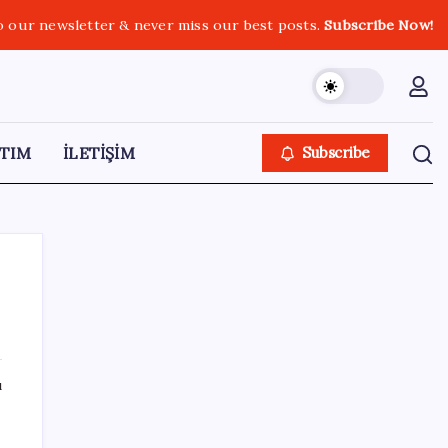
o our newsletter & never miss our best posts.
Subscribe Now!
TIM
İLETİŞİM
Subscribe
SON YAZILAR
ı
Pixel Telefonlara Yapay Zeka Destekli Saat
Tasarımları Geliyor