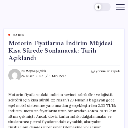
Skip
to
content
HABER
Motorin Fiyatlarına İndirim Müjdesi
Kısa Sürede Sonlanacak: Tarih
Açıklandı
Motorin
By
Zeynep Çelik
yorumlar kapalı
Fiyatlarına
24 Nisan 2026
1 Min Read
İndirim
Müjdesi
Kısa
Motorin fiyatlarındaki indirim sevinci, sürücüler ve lojistik
Sürede
sektörü için kısa sürdü. 22 Nisan’ı 23 Nisan’a bağlayan gece,
Sonlanacak:
Tarih
eşel mobil sistemine yansımadan gerçekleştirilen 2.33 TL’lik
Açıklandı
indirim, motorin fiyatlarını uzun bir aradan sonra 70 TL’nin
için
altına çekmişti. Ancak döviz kurlarındaki dalgalanmalar ve
uluslararası petrol fiyatlarındaki oynaklık, akaryakıt
fiyatlarının dengesiz bir seyir izlemesine yol açıyor.