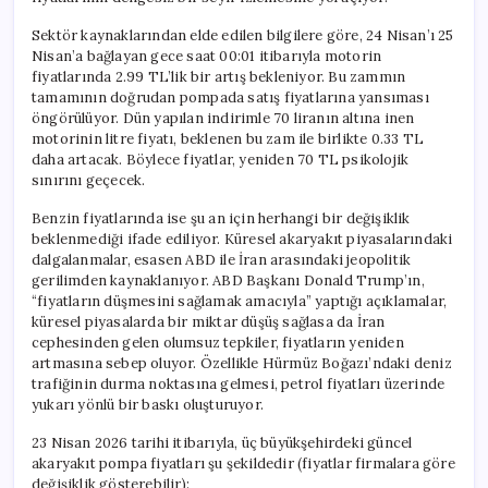
Sektör kaynaklarından elde edilen bilgilere göre, 24 Nisan’ı 25
Nisan’a bağlayan gece saat 00:01 itibarıyla motorin
fiyatlarında 2.99 TL’lik bir artış bekleniyor. Bu zammın
tamamının doğrudan pompada satış fiyatlarına yansıması
öngörülüyor. Dün yapılan indirimle 70 liranın altına inen
motorinin litre fiyatı, beklenen bu zam ile birlikte 0.33 TL
daha artacak. Böylece fiyatlar, yeniden 70 TL psikolojik
sınırını geçecek.
Benzin fiyatlarında ise şu an için herhangi bir değişiklik
beklenmediği ifade ediliyor. Küresel akaryakıt piyasalarındaki
dalgalanmalar, esasen ABD ile İran arasındaki jeopolitik
gerilimden kaynaklanıyor. ABD Başkanı Donald Trump’ın,
“fiyatların düşmesini sağlamak amacıyla” yaptığı açıklamalar,
küresel piyasalarda bir miktar düşüş sağlasa da İran
cephesinden gelen olumsuz tepkiler, fiyatların yeniden
artmasına sebep oluyor. Özellikle Hürmüz Boğazı’ndaki deniz
trafiğinin durma noktasına gelmesi, petrol fiyatları üzerinde
yukarı yönlü bir baskı oluşturuyor.
23 Nisan 2026 tarihi itibarıyla, üç büyükşehirdeki güncel
akaryakıt pompa fiyatları şu şekildedir (fiyatlar firmalara göre
değişiklik gösterebilir):