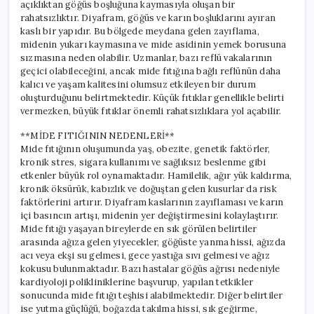
açıklıktan göğüs boşluğuna kaymasıyla oluşan bir
rahatsızlıktır. Diyafram, göğüs ve karın boşluklarını ayıran
kaslı bir yapıdır. Bu bölgede meydana gelen zayıflama,
midenin yukarı kaymasına ve mide asidinin yemek borusuna
sızmasına neden olabilir. Uzmanlar, bazı reflü vakalarının
geçici olabileceğini, ancak mide fıtığına bağlı reflünün daha
kalıcı ve yaşam kalitesini olumsuz etkileyen bir durum
oluşturduğunu belirtmektedir. Küçük fıtıklar genellikle belirti
vermezken, büyük fıtıklar önemli rahatsızlıklara yol açabilir.
**MİDE FITIĞININ NEDENLERİ**
Mide fıtığının oluşumunda yaş, obezite, genetik faktörler,
kronik stres, sigara kullanımı ve sağlıksız beslenme gibi
etkenler büyük rol oynamaktadır. Hamilelik, ağır yük kaldırma,
kronik öksürük, kabızlık ve doğuştan gelen kusurlar da risk
faktörlerini artırır. Diyafram kaslarının zayıflaması ve karın
içi basıncın artışı, midenin yer değiştirmesini kolaylaştırır.
Mide fıtığı yaşayan bireylerde en sık görülen belirtiler
arasında ağıza gelen yiyecekler, göğüste yanma hissi, ağızda
acı veya ekşi su gelmesi, gece yastığa sıvı gelmesi ve ağız
kokusu bulunmaktadır. Bazı hastalar göğüs ağrısı nedeniyle
kardiyoloji polikliniklerine başvurup, yapılan tetkikler
sonucunda mide fıtığı teşhisi alabilmektedir. Diğer belirtiler
ise yutma güçlüğü, boğazda takılma hissi, sık geğirme,