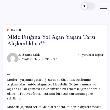
Skip
to
content
HABER
Mide Fıtığına Yol Açan Yaşam Tarzı
Alışkanlıkları**
Mide
By
Zeynep Çelik
yorumlar kapalı
Fıtığına
13 Mayıs 2026
2 Min Read
Yol
Açan
Yaşam
**
Tarzı
Modern yaşamın getirdiği stres ve düzensiz beslenme
Alışkanlıkları**
için
alışkanlıkları, mide fıtığını tetikleyebilir. Göğüs yanması ve
ağızda acı su gelmesi gibi belirtiler, bu rahatsızlığın habercisi
olabilir. Tedavi süreci, hastanın bireysel durumuna göre
şekillenir.
Mide fıtığı, tıbbi terimiyle hiatal herni, midenin diyaframdaki