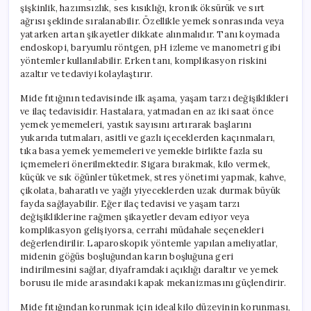
şişkinlik, hazımsızlık, ses kısıklığı, kronik öksürük ve sırt
ağrısı şeklinde sıralanabilir. Özellikle yemek sonrasında veya
yatarken artan şikayetler dikkate alınmalıdır. Tanı koymada
endoskopi, baryumlu röntgen, pH izleme ve manometri gibi
yöntemler kullanılabilir. Erken tanı, komplikasyon riskini
azaltır ve tedaviyi kolaylaştırır.
Mide fıtığının tedavisinde ilk aşama, yaşam tarzı değişiklikleri
ve ilaç tedavisidir. Hastalara, yatmadan en az iki saat önce
yemek yememeleri, yastık sayısını artırarak başlarını
yukarıda tutmaları, asitli ve gazlı içeceklerden kaçınmaları,
tıka basa yemek yememeleri ve yemekle birlikte fazla su
içmemeleri önerilmektedir. Sigara bırakmak, kilo vermek,
küçük ve sık öğünler tüketmek, stres yönetimi yapmak, kahve,
çikolata, baharatlı ve yağlı yiyeceklerden uzak durmak büyük
fayda sağlayabilir. Eğer ilaç tedavisi ve yaşam tarzı
değişikliklerine rağmen şikayetler devam ediyor veya
komplikasyon gelişiyorsa, cerrahi müdahale seçenekleri
değerlendirilir. Laparoskopik yöntemle yapılan ameliyatlar,
midenin göğüs boşluğundan karın boşluğuna geri
indirilmesini sağlar, diyaframdaki açıklığı daraltır ve yemek
borusu ile mide arasındaki kapak mekanizmasını güçlendirir.
Mide fıtığından korunmak için ideal kilo düzeyinin korunması,