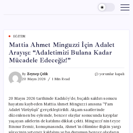
Skip
to
content
EĞITIM
Mattia Ahmet Minguzzi İçin Adalet
Arayışı: “Adaletimizi Bulana Kadar
Mücadele Edeceğiz!”
Mattia
By
Zeynep Çelik
yorumlar kapalı
Ahmet
20 Mayıs 2026
1 Min Read
Minguzzi
İçin
Adalet
20 Mayıs 2026 tarihinde Kadıköy’de, bıçaklı saldırı sonucu
Arayışı:
hayatını kaybeden Mattia Ahmet Minguzzi anısına “Tam
“Adaletimizi
Bulana
Adalet Yürüyüşü” gerçekleştirildi. Akşam saatlerinde
Kadar
düzenlenen bu eylemde, benzer olaylar sonucunda kayıplar
Mücadele
yaşayan ailelerin de katılımı dikkat çekti. Minguzzi’nin teyze
Edeceğiz!”
Binnur Semiz, konuşmasında, Ahmet’in ölümüne ilişkin yargı
için
sürecinin yetersiz kaldığını ve bu durumun benzer olayların