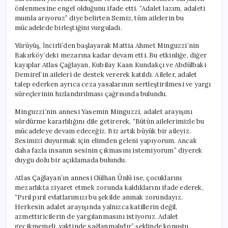
önlenmesine engel olduğunu ifade etti. “Adalet lazım, adaleti
mumla arıyoruz” diye belirten Semiz, tüm ailelerin bu
mücadelede birleştiğini vurguladı.
Yürüyüş, İncirli’den başlayarak Mattia Ahmet Minguzzi’nin
Bakırköy’deki mezarına kadar devam etti. Bu etkinliğe, diğer
kayıplar Atlas Çağlayan, Kubilay Kaan Kundakçı ve Abdülbaki
Demirel’in aileleri de destek vererek katıldı. Aileler, adalet
talep ederken ayrıca ceza yasalarının sertleştirilmesi ve yargı
süreçlerinin hızlandırılması çağrısında bulundu.
Minguzzi’nin annesi Yasemin Minguzzi, adalet arayışını
sürdürme kararlılığını dile getirerek, “Bütün ailelerimizle bu
mücadeleye devam edeceğiz. Biz artık büyük bir aileyiz.
Sesimizi duyurmak için elimden geleni yapıyorum. Ancak
daha fazla insanın sesinin çıkmasını istemiyorum” diyerek
duygu dolu bir açıklamada bulundu.
Atlas Çağlayan’ın annesi Gülhan Ünlü ise, çocuklarını
mezarlıkta ziyaret etmek zorunda kaldıklarını ifade ederek,
“Pırıl pırıl evlatlarımızı bu şekilde anmak zorundayız.
Herkesin adalet arayışında yalnızca katillerin değil,
azmettiricilerin de yargılanmasını istiyoruz. Adalet
gecikmemeli, vaktinde sağlanmalıdır” şeklinde konuştu.