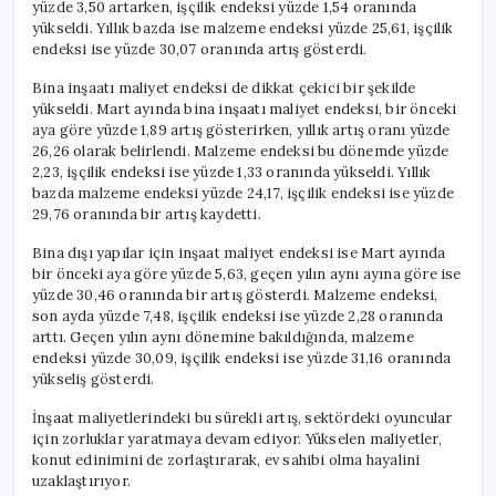
yüzde 3,50 artarken, işçilik endeksi yüzde 1,54 oranında
yükseldi. Yıllık bazda ise malzeme endeksi yüzde 25,61, işçilik
endeksi ise yüzde 30,07 oranında artış gösterdi.
Bina inşaatı maliyet endeksi de dikkat çekici bir şekilde
yükseldi. Mart ayında bina inşaatı maliyet endeksi, bir önceki
aya göre yüzde 1,89 artış gösterirken, yıllık artış oranı yüzde
26,26 olarak belirlendi. Malzeme endeksi bu dönemde yüzde
2,23, işçilik endeksi ise yüzde 1,33 oranında yükseldi. Yıllık
bazda malzeme endeksi yüzde 24,17, işçilik endeksi ise yüzde
29,76 oranında bir artış kaydetti.
Bina dışı yapılar için inşaat maliyet endeksi ise Mart ayında
bir önceki aya göre yüzde 5,63, geçen yılın aynı ayına göre ise
yüzde 30,46 oranında bir artış gösterdi. Malzeme endeksi,
son ayda yüzde 7,48, işçilik endeksi ise yüzde 2,28 oranında
arttı. Geçen yılın aynı dönemine bakıldığında, malzeme
endeksi yüzde 30,09, işçilik endeksi ise yüzde 31,16 oranında
yükseliş gösterdi.
İnşaat maliyetlerindeki bu sürekli artış, sektördeki oyuncular
için zorluklar yaratmaya devam ediyor. Yükselen maliyetler,
konut edinimini de zorlaştırarak, ev sahibi olma hayalini
uzaklaştırıyor.