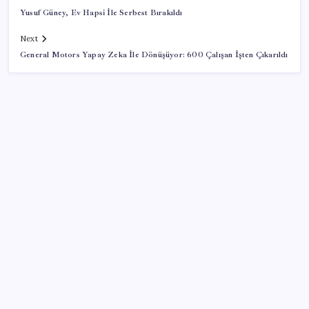
Yusuf Güney, Ev Hapsi İle Serbest Bırakıldı
Next
General Motors Yapay Zeka İle Dönüşüyor: 600 Çalışan İşten Çıkarıldı
SON YAZILAR
Pixel Telefonlara Yapay Zeka Destekli Saat
Tasarımları Geliyor
Dünya Altın Konseyi’nden kritik rapor: Altın
piyasasında kısa vadede ne olacak?