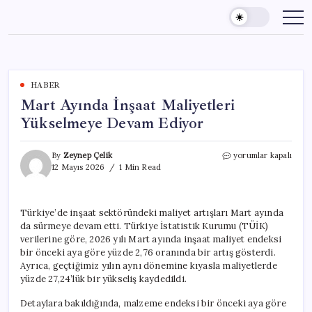
Skip
to
content
HABER
Mart Ayında İnşaat Maliyetleri
Yükselmeye Devam Ediyor
Mart
By
Zeynep Çelik
yorumlar kapalı
Ayında
12 Mayıs 2026
1 Min Read
İnşaat
Maliyetleri
Yükselmeye
Türkiye’de inşaat sektöründeki maliyet artışları Mart ayında
Devam
da sürmeye devam etti. Türkiye İstatistik Kurumu (TÜİK)
Ediyor
için
verilerine göre, 2026 yılı Mart ayında inşaat maliyet endeksi
bir önceki aya göre yüzde 2,76 oranında bir artış gösterdi.
Ayrıca, geçtiğimiz yılın aynı dönemine kıyasla maliyetlerde
yüzde 27,24’lük bir yükseliş kaydedildi.
Detaylara bakıldığında, malzeme endeksi bir önceki aya göre