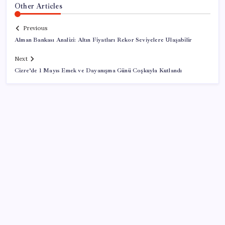
Other Articles
Previous
Alman Bankası Analizi: Altın Fiyatları Rekor Seviyelere Ulaşabilir
Next
Cizre’de 1 Mayıs Emek ve Dayanışma Günü Coşkuyla Kutlandı
SON YAZILAR
Madenciler Meclis’e yürüyor
WhatsApp Yeni Güncelleme Kontrolü Geliyor