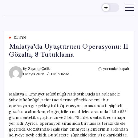
Skip
to
content
EĞITIM
Malatya’da Uyuşturucu Operasyonu: 11
Gözaltı, 8 Tutuklama
Malatya’da
By
Zeynep Çelik
yorumlar kapalı
Uyuşturucu
1 Mayıs 2026
1 Min Read
Operasyonu:
11
Gözaltı,
Malatya İl Emniyet Müdürlüğü Narkotik Suçlarla Mücadele
8
Şube Müdürlüğü, zehir tacirlerine yönelik önemli bir
Tutuklama
için
operasyon gerçekleştirdi. Operasyon sonucunda 11 şüpheli
gözaltına alınırken, ele geçirilen maddeler arasında 1 kilo 688
gram sentetik uyuşturucu ve 5 bin 79 adet sentetik ecza hapı
yer aldı. Ayrıca, operasyon sırasında bir hassas terazi de ele
geçirildi. Gözaltındaki şahıslar, emniyet işlemlerinin ardından
adliyeye sevk edildi. Bu süreçte, şüphelilerden 8’i çıkarıldıkları