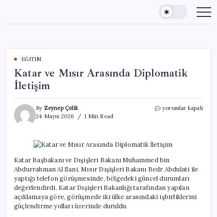
Skip
to
content
EĞITIM
Katar ve Mısır Arasında Diplomatik
İletişim
Katar
By
Zeynep Çelik
yorumlar kapalı
ve
24 Mayıs 2026
1 Min Read
Mısır
Arasında
Diplomatik
İletişim
için
Katar Başbakanı ve Dışişleri Bakanı Muhammed bin
Abdurrahman Al Sani, Mısır Dışişleri Bakanı Bedr Abdulati ile
yaptığı telefon görüşmesinde, bölgedeki güncel durumları
değerlendirdi. Katar Dışişleri Bakanlığı tarafından yapılan
açıklamaya göre, görüşmede iki ülke arasındaki işbirliklerini
güçlendirme yolları üzerinde duruldu.