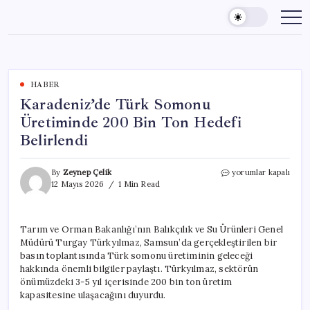
Skip
to
content
HABER
Karadeniz’de Türk Somonu
Üretiminde 200 Bin Ton Hedefi
Belirlendi
Karadeniz’de
By
Zeynep Çelik
yorumlar kapalı
Türk
12 Mayıs 2026
1 Min Read
Somonu
Üretiminde
200
Tarım ve Orman Bakanlığı’nın Balıkçılık ve Su Ürünleri Genel
Bin
Müdürü Turgay Türkyılmaz, Samsun’da gerçekleştirilen bir
Ton
Hedefi
basın toplantısında Türk somonu üretiminin geleceği
Belirlendi
hakkında önemli bilgiler paylaştı. Türkyılmaz, sektörün
için
önümüzdeki 3-5 yıl içerisinde 200 bin ton üretim
kapasitesine ulaşacağını duyurdu.