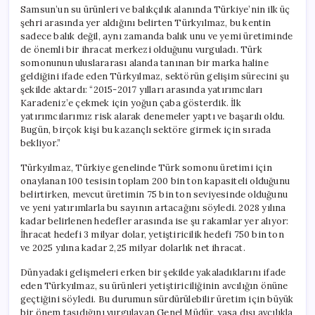
Samsun’un su ürünleri ve balıkçılık alanında Türkiye’nin ilk üç
şehri arasında yer aldığını belirten Türkyılmaz, bu kentin
sadece balık değil, aynı zamanda balık unu ve yemi üretiminde
de önemli bir ihracat merkezi olduğunu vurguladı. Türk
somonunun uluslararası alanda tanınan bir marka haline
geldiğini ifade eden Türkyılmaz, sektörün gelişim sürecini şu
şekilde aktardı: “2015-2017 yılları arasında yatırımcıları
Karadeniz’e çekmek için yoğun çaba gösterdik. İlk
yatırımcılarımız risk alarak denemeler yaptı ve başarılı oldu.
Bugün, birçok kişi bu kazançlı sektöre girmek için sırada
bekliyor.”
Türkyılmaz, Türkiye genelinde Türk somonu üretimi için
onaylanan 100 tesisin toplam 200 bin ton kapasiteli olduğunu
belirtirken, mevcut üretimin 75 bin ton seviyesinde olduğunu
ve yeni yatırımlarla bu sayının artacağını söyledi. 2028 yılına
kadar belirlenen hedefler arasında ise şu rakamlar yer alıyor:
İhracat hedefi 3 milyar dolar, yetiştiricilik hedefi 750 bin ton
ve 2025 yılına kadar 2,25 milyar dolarlık net ihracat.
Dünyadaki gelişmeleri erken bir şekilde yakaladıklarını ifade
eden Türkyılmaz, su ürünleri yetiştiriciliğinin avcılığın önüne
geçtiğini söyledi. Bu durumun sürdürülebilir üretim için büyük
bir önem taşıdığını vurgulayan Genel Müdür, yasa dışı avcılıkla