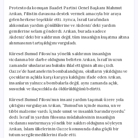
Protestoda konuşan Saadet Partisi Genel Başkanı Mahmut
Arıkan, Filistin davasına destek vermek amacıyla bir araya
gelen herkese teşekkür etti. Ayrıca, İsrail tarafından
alıkonulan yardım gönüllülerine ve Akdeniz’deki yardım
gemilerine selam gönderdi. Arıkan, burada sadece
Akdeniz’deki bir saldırının değil, tüm insanlığın kuşatma altına
alınmasının tartışıldığını vurguladı.
Küresel Sumud Filosu’na yönelik saldırının insanlığın
vicdanına bir darbe olduğunu belirten Arıkan, İsrail’in uzun
zamandır uluslararası hukuku ihlal ettiğinin altını çizdi.
Gazze’de hastanelerin bombalandığını, okulların yıkıldığını ve
çocukların açlıkla karşı karşıya kaldığını ifade eden Arıkan,
insanların yalnızca bombalarla değil, aynı zamanda açlık,
susuzluk ve ilaçsızlıkla da öldürüldüğünü belirtti.
Küresel Sumud Filosu’nun insani yardım taşımak üzere yola
çıktığını vurgulayan Arıkan, “Sumud’un içinde mama, un ve
tıbbi malzeme vardı. İçinde umut ve insanlık barındırıyordu.”
dedi. İsrail’in yardım filosuna müdahalesinin insanlığın
vicdanını susturmaya yönelik bir saldırı olduğunu söyleyen
Arıkan, İslam ülkelerinin Gazze konusunda daha güçlü bir
tutum sergilemediklerini ifade etti.