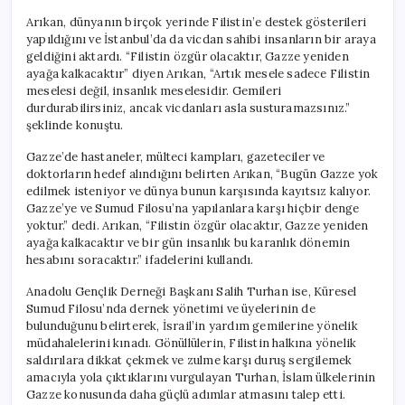
Arıkan, dünyanın birçok yerinde Filistin’e destek gösterileri
yapıldığını ve İstanbul’da da vicdan sahibi insanların bir araya
geldiğini aktardı. “Filistin özgür olacaktır, Gazze yeniden
ayağa kalkacaktır” diyen Arıkan, “Artık mesele sadece Filistin
meselesi değil, insanlık meselesidir. Gemileri
durdurabilirsiniz, ancak vicdanları asla susturamazsınız.”
şeklinde konuştu.
Gazze’de hastaneler, mülteci kampları, gazeteciler ve
doktorların hedef alındığını belirten Arıkan, “Bugün Gazze yok
edilmek isteniyor ve dünya bunun karşısında kayıtsız kalıyor.
Gazze’ye ve Sumud Filosu’na yapılanlara karşı hiçbir denge
yoktur.” dedi. Arıkan, “Filistin özgür olacaktır, Gazze yeniden
ayağa kalkacaktır ve bir gün insanlık bu karanlık dönemin
hesabını soracaktır.” ifadelerini kullandı.
Anadolu Gençlik Derneği Başkanı Salih Turhan ise, Küresel
Sumud Filosu’nda dernek yönetimi ve üyelerinin de
bulunduğunu belirterek, İsrail’in yardım gemilerine yönelik
müdahalelerini kınadı. Gönüllülerin, Filistin halkına yönelik
saldırılara dikkat çekmek ve zulme karşı duruş sergilemek
amacıyla yola çıktıklarını vurgulayan Turhan, İslam ülkelerinin
Gazze konusunda daha güçlü adımlar atmasını talep etti.