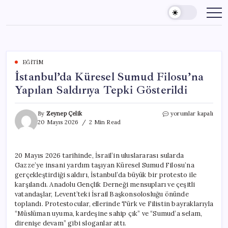
Skip
to
content
EĞITIM
İstanbul’da Küresel Sumud Filosu’na
Yapılan Saldırıya Tepki Gösterildi
İstanbul’da
By
Zeynep Çelik
yorumlar kapalı
Küresel
20 Mayıs 2026
2 Min Read
Sumud
Filosu’na
Yapılan
20 Mayıs 2026 tarihinde, İsrail’in uluslararası sularda
Saldırıya
Gazze’ye insani yardım taşıyan Küresel Sumud Filosu’na
Tepki
Gösterildi
gerçekleştirdiği saldırı, İstanbul’da büyük bir protesto ile
için
karşılandı. Anadolu Gençlik Derneği mensupları ve çeşitli
vatandaşlar, Levent’teki İsrail Başkonsolosluğu önünde
toplandı. Protestocular, ellerinde Türk ve Filistin bayraklarıyla
“Müslüman uyuma, kardeşine sahip çık” ve “Sumud’a selam,
direnişe devam” gibi sloganlar attı.