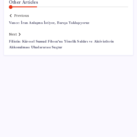
Other Articles
Previous
Vance: İran Anlaşma İstiyor, Barışa Yaklaşıyoruz
Next
Filistin: Küresel Sumud Filosu’na Yönelik Saldırı ve Aktivistlerin
Alıkonulması Uluslararası Suçtur
SON YAZILAR
Pixel Telefonlara Yapay Zeka Destekli Saat
Tasarımları Geliyor