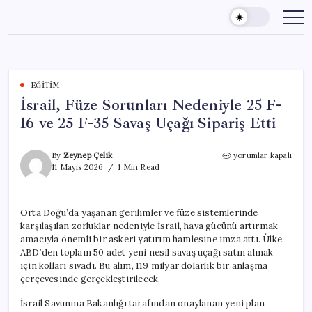
Skip
to
content
EĞITIM
İsrail, Füze Sorunları Nedeniyle 25 F-
16 ve 25 F-35 Savaş Uçağı Sipariş Etti
İsrail,
By
Zeynep Çelik
yorumlar kapalı
Füze
11 Mayıs 2026
1 Min Read
Sorunları
Nedeniyle
25
Orta Doğu’da yaşanan gerilimler ve füze sistemlerinde
F-
karşılaşılan zorluklar nedeniyle İsrail, hava gücünü artırmak
16
ve
amacıyla önemli bir askeri yatırım hamlesine imza attı. Ülke,
25
ABD’den toplam 50 adet yeni nesil savaş uçağı satın almak
F-
için kolları sıvadı. Bu alım, 119 milyar dolarlık bir anlaşma
35
çerçevesinde gerçekleştirilecek.
Savaş
Uçağı
İsrail Savunma Bakanlığı tarafından onaylanan yeni plan
Sipariş