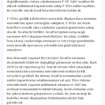
doğrultusunda, radara yakalanmayan F-35 “Adir” uçakları ile
Etti
yüksek mühimmat kapasitesine sahip F-15IA saldırı uçakları,
için
iki yeni filo olarak İsrail hava kuvvetlerine katılacak.
F-35’ler, gizlilik kabiliyetleri sayesinde düşman hava savunma
sistemlerini aşma yeteneğine sahipken, F-15’ler ise derin
hedeflere yönelik yıkıcı saldırılar yapma kapasitesine sahip
olacak. Bu alım ile birlikte, İsrail’in toplam savaş uçağı
sayısının 400’e ulaşması hedefleniyor. Bu adım, özellikle
İran’a karşı caydırıcılığı artırmayı ve Orta Doğu genelindeki
uzun menzilli operasyon yeteneklerini güçlendirmeyi
amaçlıyor.
Son dönemde yaşanan füze krizleri, İsrail’in savunma
stratejisinde köklü bir değişikliğe gitmesine neden oldu. Mart
2026’ya ait raporlara göre, İran ile devam eden çatışmalar
sonucunda hava savunma sistemlerinin stokları kritik
seviyelere geriledi. Bu durum, İsrail’in savunmadan ziyade
saldırı kapasitesine odaklanmasına yol açtı. Füze önleme
sistemlerinde yaşanan mühimmat sıkıntısı ve ABD’nin
sevkiyat konusundaki temkinli tutumu, İsrail ordusunu yeni
bir askeri doktrin geliştirmeye zorladı. Bu yeni strateji ile
hedefler, henüz düşmandan fırlatılmadan etkisiz hale
getirilecek.