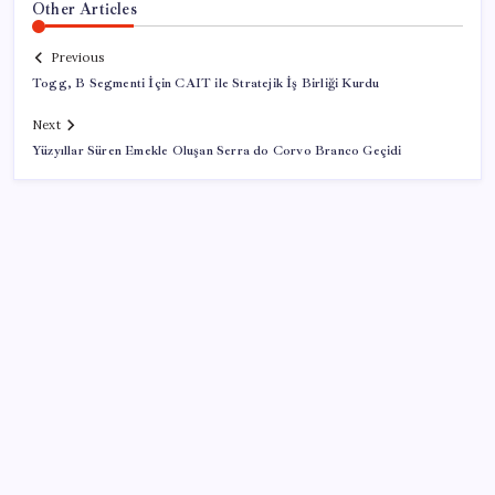
Other Articles
Previous
Togg, B Segmenti İçin CAIT ile Stratejik İş Birliği Kurdu
Next
Yüzyıllar Süren Emekle Oluşan Serra do Corvo Branco Geçidi
SON YAZILAR
Deniz kabaracak dalgalar insan boyuna çıkacak:
Valilik yüzecekleri açık açık uyardı