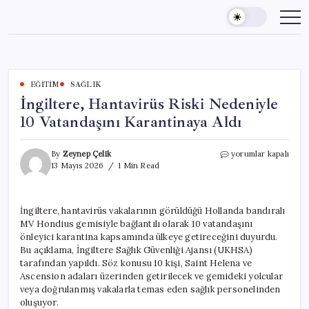
Skip
to
content
EĞITIM
SAĞLIK
İngiltere, Hantavirüs Riski Nedeniyle
10 Vatandaşını Karantinaya Aldı
İngiltere,
By
Zeynep Çelik
yorumlar kapalı
Hantavirüs
13 Mayıs 2026
1 Min Read
Riski
Nedeniyle
10
İngiltere, hantavirüs vakalarının görüldüğü Hollanda bandıralı
Vatandaşını
MV Hondius gemisiyle bağlantılı olarak 10 vatandaşını
Karantinaya
Aldı
önleyici karantina kapsamında ülkeye getireceğini duyurdu.
için
Bu açıklama, İngiltere Sağlık Güvenliği Ajansı (UKHSA)
tarafından yapıldı. Söz konusu 10 kişi, Saint Helena ve
Ascension adaları üzerinden getirilecek ve gemideki yolcular
veya doğrulanmış vakalarla temas eden sağlık personelinden
oluşuyor.