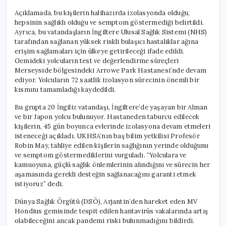
Açıklamada, bu kişilerin halihazırda izolasyonda olduğu,
hepsinin sağlıklı olduğu ve semptom göstermediği belirtildi.
Ayrıca, bu vatandaşların İngiltere Ulusal Sağlık Sistemi (NHS)
tarafından sağlanan yüksek riskli bulaşıcı hastalıklar ağına
erişim sağlamaları için ülkeye getirileceği ifade edildi.
Gemideki yolcuların test ve değerlendirme süreçleri
Merseyside bölgesindeki Arrowe Park Hastanesi’nde devam
ediyor. Yolcuların 72 saatlik izolasyon sürecinin önemli bir
kısmını tamamladığı kaydedildi.
Bu grupta 20 İngiliz vatandaşı, İngiltere’de yaşayan bir Alman
ve bir Japon yolcu bulunuyor. Hastaneden taburcu edilecek
kişilerin, 45 gün boyunca evlerinde izolasyona devam etmeleri
isteneceği açıkladı. UKHSA’nın baş bilim yetkilisi Profesör
Robin May, tahliye edilen kişilerin sağlığının yerinde olduğunu
ve semptom göstermediklerini vurguladı. “Yolculara ve
kamuoyuna, güçlü sağlık önlemlerinin alındığını ve sürecin her
aşamasında gerekli desteğin sağlanacağını garanti etmek
istiyoruz” dedi.
Dünya Sağlık Örgütü (DSÖ), Arjantin’den hareket eden MV
Hondius gemisinde tespit edilen hantavirüs vakalarında artış
olabileceğini ancak pandemi riski bulunmadığını bildirdi.