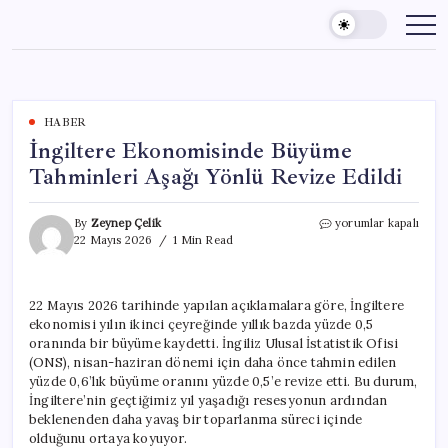
Skip
to
content
HABER
İngiltere Ekonomisinde Büyüme
Tahminleri Aşağı Yönlü Revize Edildi
İngiltere
By
Zeynep Çelik
yorumlar kapalı
Ekonomisinde
22 Mayıs 2026
1 Min Read
Büyüme
Tahminleri
Aşağı
22 Mayıs 2026 tarihinde yapılan açıklamalara göre, İngiltere
Yönlü
ekonomisi yılın ikinci çeyreğinde yıllık bazda yüzde 0,5
Revize
Edildi
oranında bir büyüme kaydetti. İngiliz Ulusal İstatistik Ofisi
için
(ONS), nisan-haziran dönemi için daha önce tahmin edilen
yüzde 0,6’lık büyüme oranını yüzde 0,5’e revize etti. Bu durum,
İngiltere’nin geçtiğimiz yıl yaşadığı resesyonun ardından
beklenenden daha yavaş bir toparlanma süreci içinde
olduğunu ortaya koyuyor.