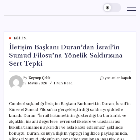
Skip
to
content
EĞITIM
İletişim Başkanı Duran’dan İsrail’in
Sumud Filosu’na Yönelik Saldırısına
Sert Tepki
İletişim
By
Zeynep Çelik
yorumlar kapalı
Başkanı
18 Mayıs 2026
1 Min Read
Duran’dan
İsrail’in
Sumud
Cumhurbaşkanlığı İletişim Başkanı Burhanettin Duran, İsrail’in
Filosu’na
Küresel Sumud Filosu’na gerçekleştirdiği saldırıyı şiddetle
Yönelik
Saldırısına
kınadı. Duran, “İsrail hükümetinin gösterdiği bu barbarlık ve
Sert
alçaklık, insani değerlere, evrensel ilkelere ve uluslararası
Tepki
hukuka tamamen aykırıdır ve asla kabul edilemez” şeklinde
için
konuştu. Duran, konuya ilişkin yaptığı İngilizce paylaşımında,
Küresel Sumud Filosu’nun Gazze’ye uygulanan insanlık dışı