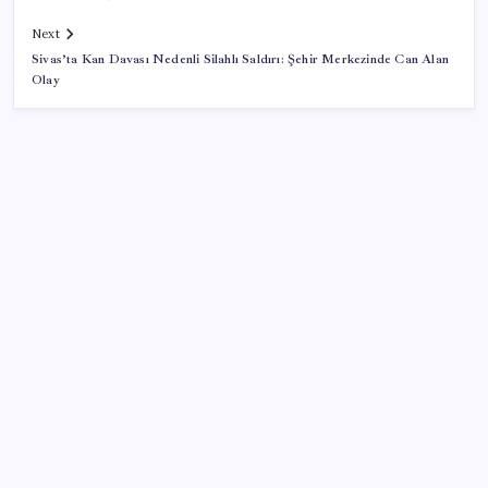
Next
Sivas’ta Kan Davası Nedenli Silahlı Saldırı: Şehir Merkezinde Can Alan
Olay
SON YAZILAR
Pixel Telefonlara Yapay Zeka Destekli Saat
Tasarımları Geliyor
Dünya Altın Konseyi’nden kritik rapor: Altın
piyasasında kısa vadede ne olacak?
Google Maps’e Gelen Ask Maps Özelliği Neler