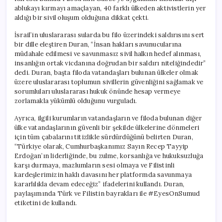
ablukayı kırmayı amaçlayan, 40 farklı ülkeden aktivistlerin yer
aldığı bir sivil oluşum olduğuna dikkat çekti.
İsrail’in uluslararası sularda bu filo üzerindeki saldırısını sert
bir dille eleştiren Duran, “İnsan hakları savunucularına
müdahale edilmesi ve savunmasız sivil halkın hedef alınması,
insanlığın ortak vicdanına doğrudan bir saldırı niteliğindedir”
dedi. Duran, başta filoda vatandaşları bulunan ülkeler olmak
üzere uluslararası toplumun sivillerin güvenliğini sağlamak ve
sorumluları uluslararası hukuk önünde hesap vermeye
zorlamakla yükümlü olduğunu vurguladı.
Ayrıca, ilgili kurumların vatandaşların ve filoda bulunan diğer
ülke vatandaşlarının güvenli bir şekilde ülkelerine dönmeleri
için tüm çabalarını titizlikle sürdürdüğünü belirten Duran,
“Türkiye olarak, Cumhurbaşkanımız Sayın Recep Tayyip
Erdoğan’ın liderliğinde, bu zulme, korsanlığa ve hukuksuzluğa
karşı durmaya, mazlumların sesi olmaya ve Filistinli
kardeşlerimizin haklı davasını her platformda savunmaya
kararlılıkla devam edeceğiz” ifadelerini kullandı. Duran,
paylaşımında Türk ve Filistin bayrakları ile #EyesOnSumud
etiketini de kullandı.