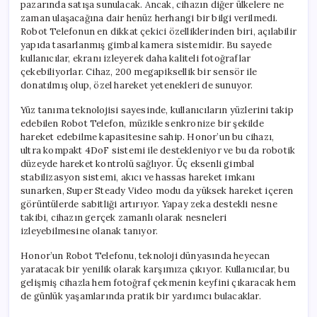
pazarında satışa sunulacak. Ancak, cihazın diğer ülkelere ne
zaman ulaşacağına dair henüz herhangi bir bilgi verilmedi.
Robot Telefonun en dikkat çekici özelliklerinden biri, açılabilir
yapıda tasarlanmış gimbal kamera sistemidir. Bu sayede
kullanıcılar, ekranı izleyerek daha kaliteli fotoğraflar
çekebiliyorlar. Cihaz, 200 megapiksellik bir sensör ile
donatılmış olup, özel hareket yetenekleri de sunuyor.
Yüz tanıma teknolojisi sayesinde, kullanıcıların yüzlerini takip
edebilen Robot Telefon, müzikle senkronize bir şekilde
hareket edebilme kapasitesine sahip. Honor’un bu cihazı,
ultra kompakt 4DoF sistemi ile destekleniyor ve bu da robotik
düzeyde hareket kontrolü sağlıyor. Üç eksenli gimbal
stabilizasyon sistemi, akıcı ve hassas hareket imkanı
sunarken, Super Steady Video modu da yüksek hareket içeren
görüntülerde sabitliği artırıyor. Yapay zeka destekli nesne
takibi, cihazın gerçek zamanlı olarak nesneleri
izleyebilmesine olanak tanıyor.
Honor’un Robot Telefonu, teknoloji dünyasında heyecan
yaratacak bir yenilik olarak karşımıza çıkıyor. Kullanıcılar, bu
gelişmiş cihazla hem fotoğraf çekmenin keyfini çıkaracak hem
de günlük yaşamlarında pratik bir yardımcı bulacaklar.