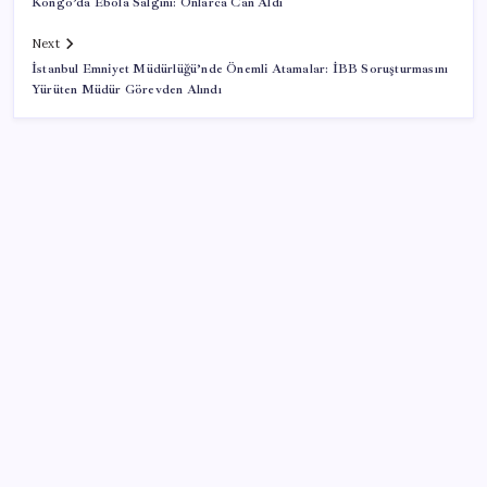
Kongo’da Ebola Salgını: Onlarca Can Aldı
Next
İstanbul Emniyet Müdürlüğü’nde Önemli Atamalar: İBB Soruşturmasını
Yürüten Müdür Görevden Alındı
SON YAZILAR
Madenciler Meclis’e yürüyor
WhatsApp Yeni Güncelleme Kontrolü Geliyor
CHP’den Meclis hamlesi: YENİ Parti’nin kullandığı
oda ve koridorları istediler