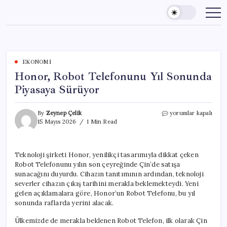
Skip
to
content
EKONOMI
Honor, Robot Telefonunu Yıl Sonunda
Piyasaya Sürüyor
Honor,
By
Zeynep Çelik
yorumlar kapalı
Robot
15 Mayıs 2026
1 Min Read
Telefonunu
Yıl
Sonunda
Teknoloji şirketi Honor, yenilikçi tasarımıyla dikkat çeken
Piyasaya
Robot Telefonunu yılın son çeyreğinde Çin’de satışa
Sürüyor
için
sunacağını duyurdu. Cihazın tanıtımının ardından, teknoloji
severler cihazın çıkış tarihini merakla beklemekteydi. Yeni
gelen açıklamalara göre, Honor’un Robot Telefonu, bu yıl
sonunda raflarda yerini alacak.
Ülkemizde de merakla beklenen Robot Telefon, ilk olarak Çin