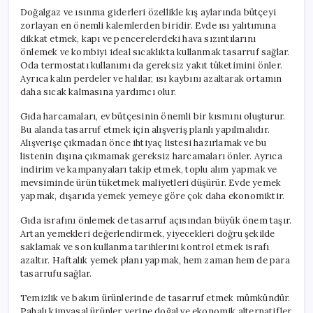
Doğalgaz ve ısınma giderleri özellikle kış aylarında bütçeyi
zorlayan en önemli kalemlerden biridir. Evde ısı yalıtımına
dikkat etmek, kapı ve pencerelerdeki hava sızıntılarını
önlemek ve kombiyi ideal sıcaklıkta kullanmak tasarruf sağlar.
Oda termostatı kullanımı da gereksiz yakıt tüketimini önler.
Ayrıca kalın perdeler ve halılar, ısı kaybını azaltarak ortamın
daha sıcak kalmasına yardımcı olur.
Gıda harcamaları, ev bütçesinin önemli bir kısmını oluşturur.
Bu alanda tasarruf etmek için alışveriş planlı yapılmalıdır.
Alışverişe çıkmadan önce ihtiyaç listesi hazırlamak ve bu
listenin dışına çıkmamak gereksiz harcamaları önler. Ayrıca
indirim ve kampanyaları takip etmek, toplu alım yapmak ve
mevsiminde ürün tüketmek maliyetleri düşürür. Evde yemek
yapmak, dışarıda yemek yemeye göre çok daha ekonomiktir.
Gıda israfını önlemek de tasarruf açısından büyük önem taşır.
Artan yemekleri değerlendirmek, yiyecekleri doğru şekilde
saklamak ve son kullanma tarihlerini kontrol etmek israfı
azaltır. Haftalık yemek planı yapmak, hem zaman hem de para
tasarrufu sağlar.
Temizlik ve bakım ürünlerinde de tasarruf etmek mümkündür.
Pahalı kimyasal ürünler yerine doğal ve ekonomik alternatifler