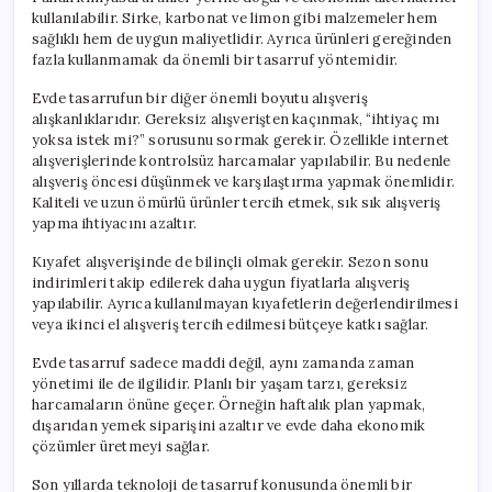
kullanılabilir. Sirke, karbonat ve limon gibi malzemeler hem
sağlıklı hem de uygun maliyetlidir. Ayrıca ürünleri gereğinden
fazla kullanmamak da önemli bir tasarruf yöntemidir.
Evde tasarrufun bir diğer önemli boyutu alışveriş
alışkanlıklarıdır. Gereksiz alışverişten kaçınmak, “ihtiyaç mı
yoksa istek mi?” sorusunu sormak gerekir. Özellikle internet
alışverişlerinde kontrolsüz harcamalar yapılabilir. Bu nedenle
alışveriş öncesi düşünmek ve karşılaştırma yapmak önemlidir.
Kaliteli ve uzun ömürlü ürünler tercih etmek, sık sık alışveriş
yapma ihtiyacını azaltır.
Kıyafet alışverişinde de bilinçli olmak gerekir. Sezon sonu
indirimleri takip edilerek daha uygun fiyatlarla alışveriş
yapılabilir. Ayrıca kullanılmayan kıyafetlerin değerlendirilmesi
veya ikinci el alışveriş tercih edilmesi bütçeye katkı sağlar.
Evde tasarruf sadece maddi değil, aynı zamanda zaman
yönetimi ile de ilgilidir. Planlı bir yaşam tarzı, gereksiz
harcamaların önüne geçer. Örneğin haftalık plan yapmak,
dışarıdan yemek siparişini azaltır ve evde daha ekonomik
çözümler üretmeyi sağlar.
Son yıllarda teknoloji de tasarruf konusunda önemli bir