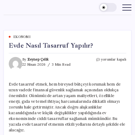
Skip
to
content
EKONOMI
Evde Nasıl Tasarruf Yapılır?
Evde
By
Zeynep Çelik
yorumlar kapalı
Nasıl
22 Nisan 2026
3 Min Read
Tasarruf
Yapılır?
için
Evde tasarruf etmek, hem bireysel bütçeyi korumak hem de
uzun vadede finansal güvenlik sağlamak açısından oldukça
önemlidir. Günümüzde artan yaşam maliyetleri, özellikle
enerji, gıda ve temel ihtiyaç harcamalarında dikkatli olmayı
zorunlu hale getirmiştir. Ancak doğru alışkanlıklar
kazanıldığında ve küçük değişiklikler yapıldığında ev
ekonomisinde ciddi tasarruflar sağlamak mümkündür. Bu
yazıda evde tasarruf etmenin etkili yollarını detaylı şekilde ele
alacağız.