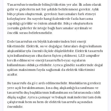
Tasarrufun temelinde bilinçli tüketim yer alır. İlk adım olarak
gelir ve giderlerin net bir şekilde belirlenmesi gerekir. Aylık
bütçe planı oluşturmak, gereksiz harcamaları fark etmeyi
kolaylaştırır. Bu sayede hangi kalemlerde fazla harcama
yapıldığı görülür ve önlem alınabilir. Bütçe oluştururken
zorunlu giderler ile isteğe bağlı harcamalar ayrılmalı ve
öncelik sırası belirlenmelidir.
Evde tasarrufun en büyük kalemlerinden biri enerji
tüketimidir. Elektrik, su ve doğalgaz faturaları doğru kullanım
alışkanlıklarıyla önemli ölçüde düşürülebilir. Elektrik tasarrufu
için kullanılmayan cihazların fişten çekilmesi, LED ampuller
tercih edilmesi ve enerji tasarruflu beyaz eşyaların
kullanılması oldukça etkilidir. Ayrıca gündüz saatlerinde doğal
ışıktan maksimum fayda sağlamak da elektrik tüketimini
azaltır.
Su tasarrufu da göz ardı edilmemelidir. Muslukların gereksiz
yere açık bırakılmaması, kısa duş alışkanlığı kazanılması ve
tasarruflu duş başlıklarının kullanılması su faturasında ciddi
düşüş sağlar. Ayrıca çamaşır ve bulaşık makinelerini tam dolu
çalıştırmak hem su hem de elektrik tasarrufu açısından
önemlidir.