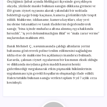
Geçtiğimiz Şubat ayında Melikgazi ilçesinde gerçekleşen
olayda, yüzünde maske bulunan sanığın dükkana girmesi ve
150 gram ziynet eşyasını alarak yakındaki bir noktada
beklettiği eşeğe binip kaçması, kamera görüntüleriyle tespit
edildi. Mahkeme, iddianame, kamera kayıtları, olay yeri
inceleme tutanakları ve tanık ifadelerini değerlendirerek
sanığı; “bina içinde muhafaza altına alınmış eşya hakkında
hırsızlık”, “iş yeri dokunulmazlığını ihlal” ve “mala zarar verme”
suçlarından mahkum etti.
Sanık Mehmet Ç., savunmasında çaldığı altınların yerini
babasına göstererek polise teslim edilmesini sağladığını
iddia etse de mahkeme bu açıklamayı inandırıcı bulmadı.
Kararda, çalınan ziynet eşyalarının bir kısmının eksik olduğu
ve dükkanda meydana gelen maddi hasarın henüz
giderilmediği vurgulanarak etkin pişmanlık hükümlerinin
uygulanması için gerekli koşulların oluşmadığı ifade edildi.
Halen tutuklu bulunan sanığa verilen toplam 9 yıl 7 aylık ceza
kesinleşti.