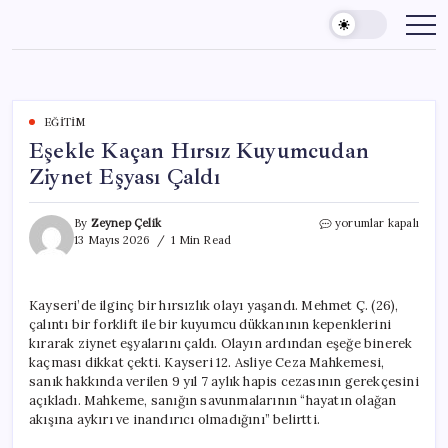
Skip
to
content
EĞITIM
Eşekle Kaçan Hırsız Kuyumcudan
Ziynet Eşyası Çaldı
Eşekle
By
Zeynep Çelik
yorumlar kapalı
Kaçan
13 Mayıs 2026
1 Min Read
Hırsız
Kuyumcudan
Ziynet
Kayseri’de ilginç bir hırsızlık olayı yaşandı. Mehmet Ç. (26),
Eşyası
çalıntı bir forklift ile bir kuyumcu dükkanının kepenklerini
Çaldı
için
kırarak ziynet eşyalarını çaldı. Olayın ardından eşeğe binerek
kaçması dikkat çekti. Kayseri 12. Asliye Ceza Mahkemesi,
sanık hakkında verilen 9 yıl 7 aylık hapis cezasının gerekçesini
açıkladı. Mahkeme, sanığın savunmalarının “hayatın olağan
akışına aykırı ve inandırıcı olmadığını” belirtti.