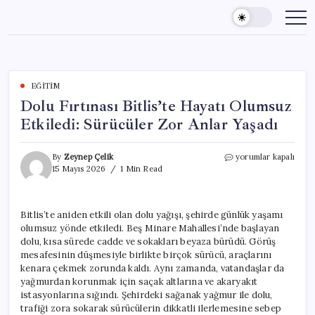
Skip
to
content
EĞITIM
Dolu Fırtınası Bitlis’te Hayatı Olumsuz
Etkiledi: Sürücüler Zor Anlar Yaşadı
Dolu
By
Zeynep Çelik
yorumlar kapalı
Fırtınası
15 Mayıs 2026
1 Min Read
Bitlis’te
Hayatı
Olumsuz
Bitlis’te aniden etkili olan dolu yağışı, şehirde günlük yaşamı
Etkiledi:
olumsuz yönde etkiledi. Beş Minare Mahallesi’nde başlayan
Sürücüler
Zor
dolu, kısa sürede cadde ve sokakları beyaza bürüdü. Görüş
Anlar
mesafesinin düşmesiyle birlikte birçok sürücü, araçlarını
Yaşadı
kenara çekmek zorunda kaldı. Aynı zamanda, vatandaşlar da
için
yağmurdan korunmak için saçak altlarına ve akaryakıt
istasyonlarına sığındı. Şehirdeki sağanak yağmur ile dolu,
trafiği zora sokarak sürücülerin dikkatli ilerlemesine sebep