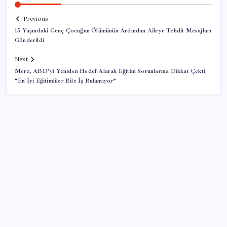
Previous
15 Yaşındaki Genç Çocuğun Ölümünün Ardından Aileye Tehdit Mesajları
Gönderildi
Next
Merz, ABD’yi Yeniden Hedef Alarak Eğitim Sorunlarına Dikkat Çekti:
“En İyi Eğitimliler Bile İş Bulamıyor”
SON YAZILAR
Madenciler Meclis’e yürüyor