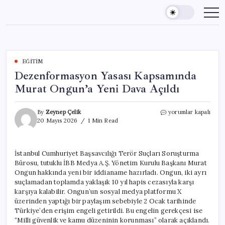
Skip
to
content
EĞITIM
Dezenformasyon Yasası Kapsamında
Murat Ongun’a Yeni Dava Açıldı
Dezenformasyon
By
Zeynep Çelik
yorumlar kapalı
Yasası
20 Mayıs 2026
1 Min Read
Kapsamında
Murat
Ongun’a
İstanbul Cumhuriyet Başsavcılığı Terör Suçları Soruşturma
Yeni
Bürosu, tutuklu İBB Medya A.Ş. Yönetim Kurulu Başkanı Murat
Dava
Açıldı
Ongun hakkında yeni bir iddianame hazırladı. Ongun, iki ayrı
için
suçlamadan toplamda yaklaşık 10 yıl hapis cezasıyla karşı
karşıya kalabilir. Ongun’un sosyal medya platformu X
üzerinden yaptığı bir paylaşım sebebiyle 2 Ocak tarihinde
Türkiye’den erişim engeli getirildi. Bu engelin gerekçesi ise
“Milli güvenlik ve kamu düzeninin korunması” olarak açıklandı.