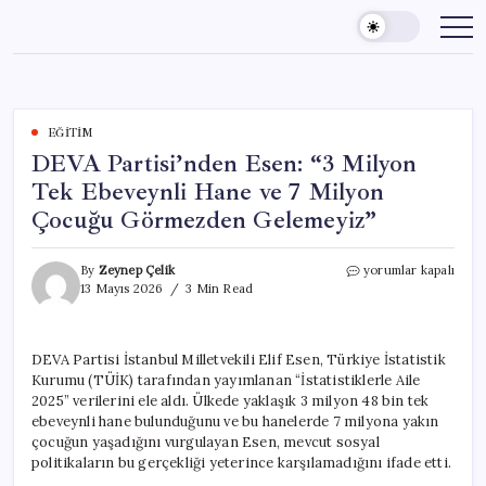
Skip
to
content
EĞITIM
DEVA Partisi’nden Esen: “3 Milyon
Tek Ebeveynli Hane ve 7 Milyon
Çocuğu Görmezden Gelemeyiz”
DEVA
By
Zeynep Çelik
yorumlar kapalı
Partisi’nden
13 Mayıs 2026
3 Min Read
Esen:
“3
Milyon
DEVA Partisi İstanbul Milletvekili Elif Esen, Türkiye İstatistik
Tek
Kurumu (TÜİK) tarafından yayımlanan “İstatistiklerle Aile
Ebeveynli
Hane
2025” verilerini ele aldı. Ülkede yaklaşık 3 milyon 48 bin tek
ve
ebeveynli hane bulunduğunu ve bu hanelerde 7 milyona yakın
7
çocuğun yaşadığını vurgulayan Esen, mevcut sosyal
Milyon
politikaların bu gerçekliği yeterince karşılamadığını ifade etti.
Çocuğu