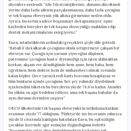
diyenlere seslendi: “Aile Yılı stratejileriniz, durumu düzeltmek
yerine daha fazla ailenin parçalanmasına, daha fazla çocuğun
ve tek başına ebeveynin yük altına girmesine neden oldu.
Ayrıca, bu sorun sadece boşanmayı da kapsamıyor; eşini
kaybeden bireyleri de tek başına ebeveynliğe mahkûm edip
destek mekanizmalarını esirgiyoruz.”
Esen, istatistiklerin ardındaki gerçekleri şöyle dile getirdi:
“Sabah 6’da kalkarak çocuğunu okula yetiştirmeye çalışan bir
ebeveyn var. Çocuğu için yarının yiyeceğini düşünen,
patronuna ‘çocuğum hasta’ diyemediği için işten atılmaktan
korkan, akşam eve döndüğünde hem anne, hem baba, hem
öğretmen, hem doktor, hem de muhasebeci olmak zorunda
kalan kişiler. Gece yarısı kredi kartı borcunu hesaplayan ve
tüm bunların içinde çocuğuna ‘her şey yolunda’ diyebilmek
için kendini tüketen bu bireylerin yüzde 74,6’sı kadın. Anneler
bu yükün en ağır bedelini ödüyor, ama tek başına babalar da
aynı durumu derinden yaşıyor.”
OECD ülkelerinde tek başına ebeveynlerin istihdama katılım
oranının yüzde 77 olduğunu, Türkiye’de ise bu oranın yalnızca
yüzde 11 civarında kaldığını hatırlatan Esen, bu eşitsizliğin
çocuklar üzerinde ağır sonuçlar doğurduğunu belirtti:
“Boşanmalar artar diye desteklemekten kaçtığınız tek