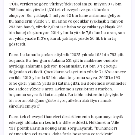
Görmezden
TÜİK verilerine göre Türkiye’deki toplam 26 milyon 977 bin
Gelemeyiz”
795 hanenin yüzde 11,3’ü tek ebeveynli ve çocuklardan
için
oluşuyor. Bu, yaklaşık 3 milyon 48 bin hane anlamına geliyor.
Bu hanelerin yüzde 8,5’ini anne ve çocuklar (yaklaşık 2 milyon
293 bin hane), yüzde 2,8’ini ise baba ve çocuklar (yaklaşık 755
bin hane) oluşturuyor. 2014 yılında yüzde 7,6 olan bu oran, son
on yılda yüzde 11,3’e çıkarak yaklaşık yüzde 50’lik bir artış
gösterdi.
Esen, bu konuda şunları söyledi: “2025 yılında 193 bin 793 çift
boşandı. Bu, her gün ortalama 531 çiftin mahkeme önünde
ayrıldığı anlamına geliyor. Boşanmalar, 191 bin 371 çocuğu
doğrudan etkiledi. Çocukların velayetinin yüzde 74,6’sı anneye
verildi. 2010 yılında 95 bin olan boşanma sayısı, 2025’te 193
bine çıktı; yani 15 yılda iki katına çıktı. Bu dönemde evlenmeler
ise sadece yüzde 8 arttı. Evlenme sayısı biraz artarken,
boşanma sayısı iki katına çıktı. Bu tablo, sistemin işleyişinde
bir sorun olduğunu gösteriyor; aile kurulabiliyor ancak
sürdürülemiyor.”
Esen, tek ebeveynli haneleri desteklemenin boşanmayı teşvik
edeceği iddialarını kesin bir dille reddetti. Hükümetin “Aile
Yılı” politikalarının sonuçlarını sorgulayarak, “Bu haneleri
görmezden gelirseniz, daha fazla boşanma gerçekleşir”