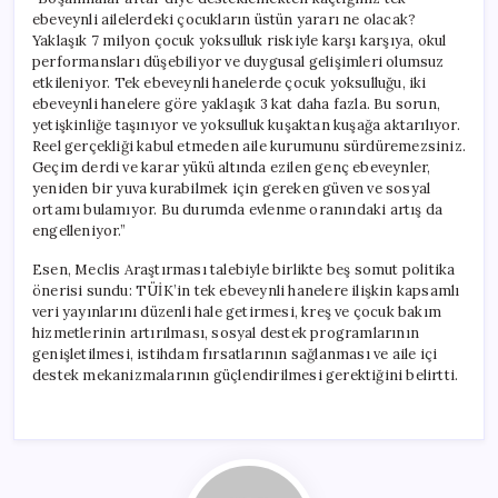
ebeveynli ailelerdeki çocukların üstün yararı ne olacak?
Yaklaşık 7 milyon çocuk yoksulluk riskiyle karşı karşıya, okul
performansları düşebiliyor ve duygusal gelişimleri olumsuz
etkileniyor. Tek ebeveynli hanelerde çocuk yoksulluğu, iki
ebeveynli hanelere göre yaklaşık 3 kat daha fazla. Bu sorun,
yetişkinliğe taşınıyor ve yoksulluk kuşaktan kuşağa aktarılıyor.
Reel gerçekliği kabul etmeden aile kurumunu sürdüremezsiniz.
Geçim derdi ve karar yükü altında ezilen genç ebeveynler,
yeniden bir yuva kurabilmek için gereken güven ve sosyal
ortamı bulamıyor. Bu durumda evlenme oranındaki artış da
engelleniyor.”
Esen, Meclis Araştırması talebiyle birlikte beş somut politika
önerisi sundu: TÜİK’in tek ebeveynli hanelere ilişkin kapsamlı
veri yayınlarını düzenli hale getirmesi, kreş ve çocuk bakım
hizmetlerinin artırılması, sosyal destek programlarının
genişletilmesi, istihdam fırsatlarının sağlanması ve aile içi
destek mekanizmalarının güçlendirilmesi gerektiğini belirtti.