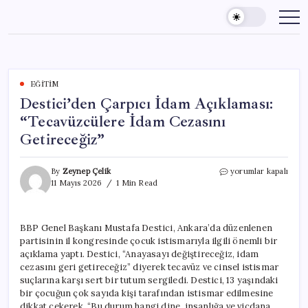
Skip
to
content
EĞITIM
Destici’den Çarpıcı İdam Açıklaması:
“Tecavüzcülere İdam Cezasını
Getireceğiz”
Destici’den
By
Zeynep Çelik
yorumlar kapalı
Çarpıcı
11 Mayıs 2026
1 Min Read
İdam
Açıklaması:
“Tecavüzcülere
BBP Genel Başkanı Mustafa Destici, Ankara’da düzenlenen
İdam
partisinin il kongresinde çocuk istismarıyla ilgili önemli bir
Cezasını
Getireceğiz”
açıklama yaptı. Destici, “Anayasayı değiştireceğiz, idam
için
cezasını geri getireceğiz” diyerek tecavüz ve cinsel istismar
suçlarına karşı sert bir tutum sergiledi. Destici, 13 yaşındaki
bir çocuğun çok sayıda kişi tarafından istismar edilmesine
dikkat çekerek, “Bu durum hangi dine, insanlığa ve vicdana