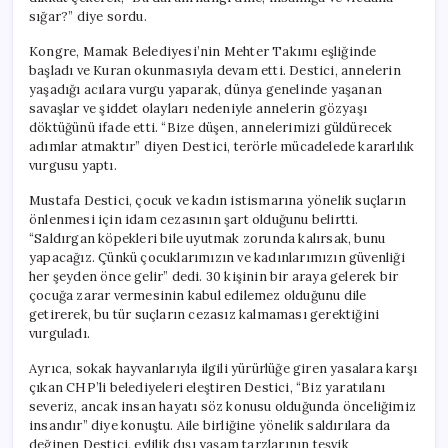
sığar?” diye sordu.
Kongre, Mamak Belediyesi’nin Mehter Takımı eşliğinde
başladı ve Kuran okunmasıyla devam etti. Destici, annelerin
yaşadığı acılara vurgu yaparak, dünya genelinde yaşanan
savaşlar ve şiddet olayları nedeniyle annelerin gözyaşı
döktüğünü ifade etti. “Bize düşen, annelerimizi güldürecek
adımlar atmaktır” diyen Destici, terörle mücadelede kararlılık
vurgusu yaptı.
Mustafa Destici, çocuk ve kadın istismarına yönelik suçların
önlenmesi için idam cezasının şart olduğunu belirtti.
“Saldırgan köpekleri bile uyutmak zorunda kalırsak, bunu
yapacağız. Çünkü çocuklarımızın ve kadınlarımızın güvenliği
her şeyden önce gelir” dedi. 30 kişinin bir araya gelerek bir
çocuğa zarar vermesinin kabul edilemez olduğunu dile
getirerek, bu tür suçların cezasız kalmaması gerektiğini
vurguladı.
Ayrıca, sokak hayvanlarıyla ilgili yürürlüğe giren yasalara karşı
çıkan CHP’li belediyeleri eleştiren Destici, “Biz yaratılanı
severiz, ancak insan hayatı söz konusu olduğunda önceliğimiz
insandır” diye konuştu. Aile birliğine yönelik saldırılara da
değinen Destici, evlilik dışı yaşam tarzlarının teşvik