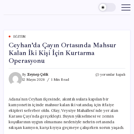
Skip
to
content
EĞITIM
Ceyhan’da Çayın Ortasında Mahsur
Kalan İki Kişi İçin Kurtarma
Operasyonu
Ceyhan’da
By
Zeynep Çelik
yorumlar kapalı
Çayın
12 Mayıs 2026
1 Min Read
Ortasında
Mahsur
Kalan
Adana’nın Ceyhan ilçesinde, akıntılı sulara kapılan bir
İki
kamyonetin içinde mahsur kalan iki vatandaş için itfaiye
Kişi
İçin
ekipleri seferber oldu. Olay, Veysiye Mahallesi’nde yer alan
Kurtarma
Karasu Çayı’nda gerçekleşti. Suyun yükselmesi ve zemin
Operasyonu
koşullarının uygun olmaması nedeniyle nehrin ortasında
için
sıkışan kamyon, karşı kıyıya geçmeye çalışırken sorun yaşadı.