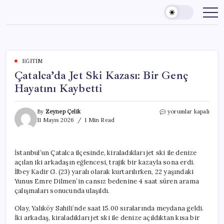
Skip
to
content
EĞITIM
Çatalca’da Jet Ski Kazası: Bir Genç
Hayatını Kaybetti
Çatalca’da
By
Zeynep Çelik
yorumlar kapalı
Jet
11 Mayıs 2026
1 Min Read
Ski
Kazası:
Bir
İstanbul’un Çatalca ilçesinde, kiraladıkları jet ski ile denize
Genç
açılan iki arkadaşın eğlencesi, trajik bir kazayla sona erdi.
Hayatını
Kaybetti
İlbey Kadir G. (23) yaralı olarak kurtarılırken, 22 yaşındaki
için
Yunus Emre Dilmen’in cansız bedenine 4 saat süren arama
çalışmaları sonucunda ulaşıldı.
Olay, Yalıköy Sahili’nde saat 15.00 sıralarında meydana geldi.
İki arkadaş, kiraladıkları jet ski ile denize açıldıktan kısa bir