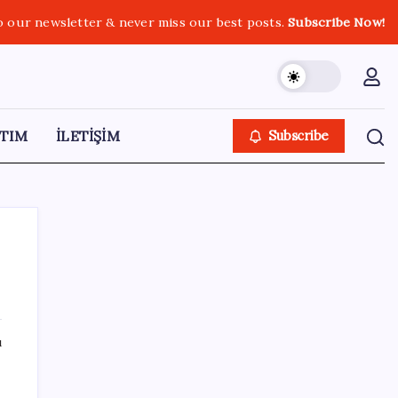
o our newsletter & never miss our best posts.
Subscribe Now!
TIM
İLETİŞİM
Subscribe
SON YAZILAR
ı
Dünya Altın Konseyi’nden kritik rapor: Altın
piyasasında kısa vadede ne olacak?