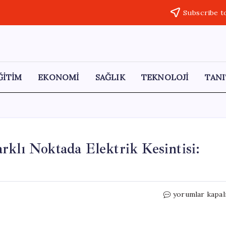
Subscribe t
ĞİTİM
EKONOMİ
SAĞLIK
TEKNOLOJİ
TANI
rklı Noktada Elektrik Kesintisi:
Bursa’da
yorumlar kapal
10
İlçede
Bugün