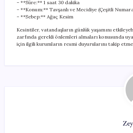
– **Süre:** 1 saat 30 dakika
– **Konum:** Tavşanlı ve Mecidiye (Çeşitli Numara
– **Sebep:** Ağaç Kesim
Kesintiler, vatandaşların günlük yaşamını etkileyeb
zarfında gerekli önlemleri almaları konusunda uyarı
için ilgili kurumların resmi duyurularını takip etme
Zey