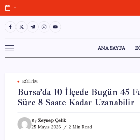
Skip
-
to
content
https://www.facebook.com/
https://twitter.com/
https://t.me/
https://www.instagram.com/
https://youtube.com/
ANA SAYFA
E
EĞITIM
Bursa’da 10 İlçede Bugün 45 Fa
Süre 8 Saate Kadar Uzanabilir
By
Zeynep Çelik
25 Mayıs 2026
2 Min Read