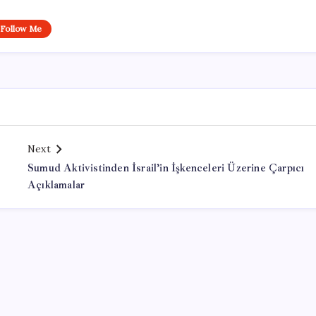
Follow Me
Next
Sumud Aktivistinden İsrail’in İşkenceleri Üzerine Çarpıcı
Açıklamalar
Office Lisans Satın Al