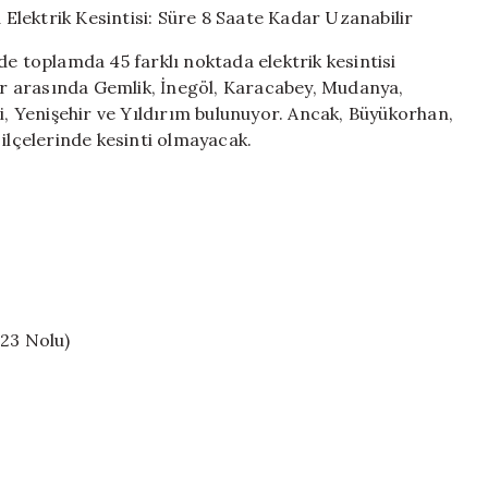
45
Farklı
de toplamda 45 farklı noktada elektrik kesintisi
Noktada
ler arasında Gemlik, İnegöl, Karacabey, Mudanya,
Elektrik
 Yenişehir ve Yıldırım bulunuyor. Ancak, Büyükorhan,
Kesintisi:
Süre
 ilçelerinde kesinti olmayacak.
8
Saate
Kadar
Uzanabilir
için
 23 Nolu)